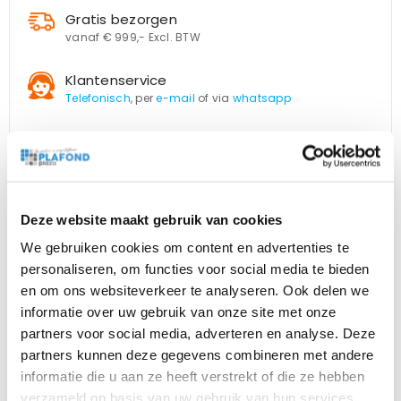
Gratis bezorgen
vanaf € 999,- Excl. BTW
Klantenservice
Telefonisch
, per
e-mail
of via
whatsapp
Deze website maakt gebruik van cookies
We gebruiken cookies om content en advertenties te
personaliseren, om functies voor social media te bieden
Beschrijving
Bijlagen
en om ons websiteverkeer te analyseren. Ook delen we
informatie over uw gebruik van onze site met onze
partners voor social media, adverteren en analyse. Deze
18 wolkenpanelen van wit aluminium.
partners kunnen deze gegevens combineren met andere
De frames passen in een standaard systeemplafond met
informatie die u aan ze heeft verstrekt of die ze hebben
de afmeting 600×600 mm. prints op hoogwaardige opaal
verzameld op basis van uw gebruik van hun services.