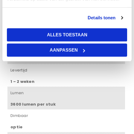
platen.
Desgewenst kunnen wij de installatie voor u regelen. Wij
werken met installateurs met veel plafondervaring en zij
Details tonen
kunnen uw wolkenplafond snel en vakkundig installeren.
ALLES TOESTAAN
Kleur
AANPASSEN
Multi color
Levertijd
1 – 2 weken
Lumen
3600 lumen per stuk
Dimbaar
optie