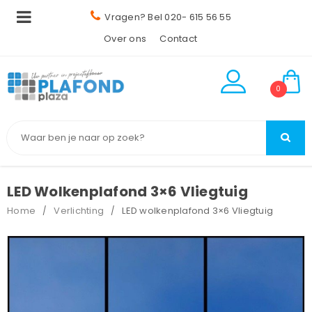
Vragen? Bel 020- 615 56 55
Over ons
Contact
0
LED Wolkenplafond 3×6 Vliegtuig
Home
Verlichting
LED wolkenplafond 3×6 Vliegtuig
/
/