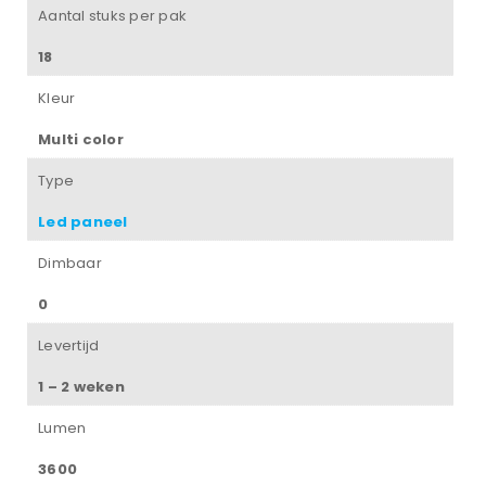
Aantal stuks per pak
18
Kleur
Multi color
Type
Led paneel
Dimbaar
0
Levertijd
1 – 2 weken
Lumen
3600