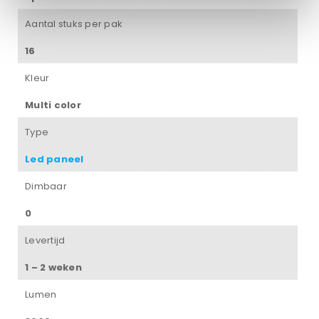
Aantal stuks per pak
16
Kleur
Multi color
Type
Led paneel
Dimbaar
0
Levertijd
1 – 2 weken
Lumen