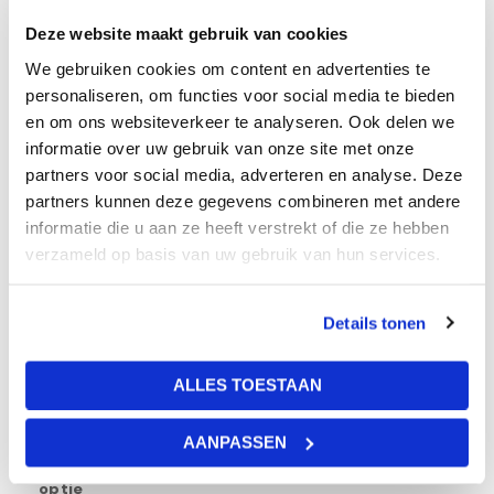
platen.
Deze website maakt gebruik van cookies
Desgewenst kunnen wij de installatie voor u regelen. Wij
We gebruiken cookies om content en advertenties te
werken met installateurs met veel plafondervaring en zij
personaliseren, om functies voor social media te bieden
kunnen uw wolkenplafond snel en vakkundig installeren.
en om ons websiteverkeer te analyseren. Ook delen we
informatie over uw gebruik van onze site met onze
partners voor social media, adverteren en analyse. Deze
Kleur
partners kunnen deze gegevens combineren met andere
informatie die u aan ze heeft verstrekt of die ze hebben
Multi color
verzameld op basis van uw gebruik van hun services.
Levertijd
1 – 2 weken
Details tonen
Lumen
ALLES TOESTAAN
3600 lumen per stuk
AANPASSEN
Dimbaar
optie