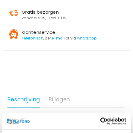
Gratis bezorgen
vanaf € 999,- Excl. BTW
Klantenservice
Telefonisch
, per
e-mail
of via
whatsapp
Beschrijving
Bijlagen
16 wolkenpanelen van wit aluminium.
De frames passen in een standaard systeemplafond met
de afmeting 600×600 mm. prints op hoogwaardige opaal