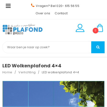
Vragen? Bel 020- 615 56 55
Over ons
Contact
0
LED Wolkenplafond 4×4
Home
Verlichting
LED wolkenplafond 4×4
/
/