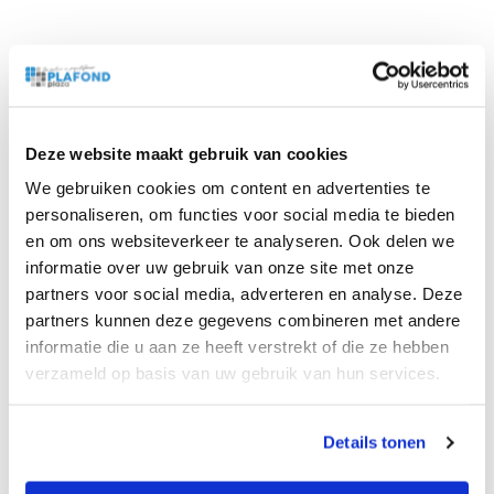
Beschrijving
Bijlagen
Deze website maakt gebruik van cookies
24 wolkenpanelen van wit aluminium.
We gebruiken cookies om content en advertenties te
De frames passen in een standaard systeemplafond met
personaliseren, om functies voor social media te bieden
de afmeting 600×600 mm. prints op hoogwaardige opaal
en om ons websiteverkeer te analyseren. Ook delen we
platen.
informatie over uw gebruik van onze site met onze
partners voor social media, adverteren en analyse. Deze
Desgewenst kunnen wij de installatie voor u regelen. Wij
partners kunnen deze gegevens combineren met andere
werken met installateurs met veel plafondervaring en zij
informatie die u aan ze heeft verstrekt of die ze hebben
kunnen uw wolkenplafond snel en vakkundig installeren.
verzameld op basis van uw gebruik van hun services.
Kleur
Details tonen
Multi color