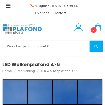
Vragen? Bel 020- 615 56 55
Over ons
Contact
0
LED Wolkenplafond 4×6
Home
Verlichting
LED wolkenplafond 4×6
/
/