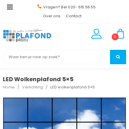
Vragen? Bel 020- 615 56 55
Over ons
Contact
0
LED Wolkenplafond 5×5
Home
Verlichting
LED wolkenplafond 5×5
/
/