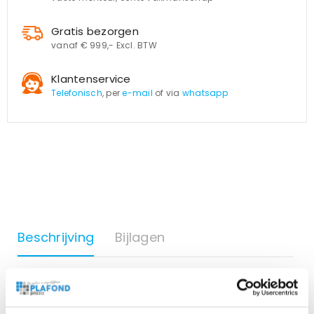
Gratis bezorgen
vanaf € 999,- Excl. BTW
Klantenservice
Telefonisch
, per
e-mail
of via
whatsapp
Beschrijving
Bijlagen
25 wolkenpanelen van wit aluminium.
De frames passen in een standaard systeemplafond met