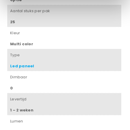
Aantal stuks per pak
25
Kleur
Multi color
Type
Led paneel
Dimbaar
0
Levertijd
1 – 2 weken
Lumen