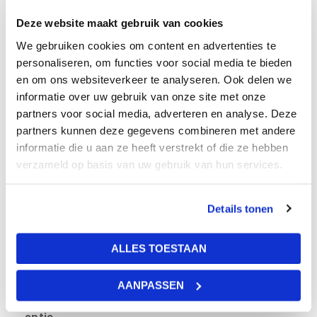
de afmeting 600×600 mm. prints op hoogwaardige opaal
platen.
Deze website maakt gebruik van cookies
Desgewenst kunnen wij de installatie voor u regelen. Wij
We gebruiken cookies om content en advertenties te
werken met installateurs met veel plafondervaring en zij
personaliseren, om functies voor social media te bieden
kunnen uw wolkenplafond snel en vakkundig installeren.
en om ons websiteverkeer te analyseren. Ook delen we
informatie over uw gebruik van onze site met onze
partners voor social media, adverteren en analyse. Deze
Kleur
partners kunnen deze gegevens combineren met andere
informatie die u aan ze heeft verstrekt of die ze hebben
Multi color
verzameld op basis van uw gebruik van hun services.
Levertijd
1 – 2 weken
Details tonen
Lumen
ALLES TOESTAAN
3600 lumen per stuk
AANPASSEN
Dimbaar
optie