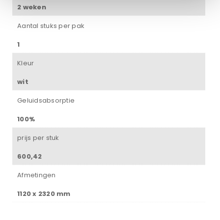
2 weken
Aantal stuks per pak
1
Kleur
wit
Geluidsabsorptie
100%
prijs per stuk
600,42
Afmetingen
1120 x 2320 mm