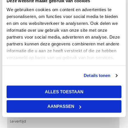
Deze website maakt gebruik van cookies
We gebruiken cookies om content en advertenties te
De OWA Corpus plafondeilanden brengen uw ruimte tot
personaliseren, om functies voor social media te bieden
rust. De plafondeilanden zijn beschikbaar in verschillende
en om ons websiteverkeer te analyseren. Ook delen we
afmetingen, mix and match naar uw persoonlijke smaak.
informatie over uw gebruik van onze site met onze
Uw plafond zal er vernieuwd, fris en uniek uitzien met de
partners voor social media, adverteren en analyse. Deze
Corpus-serie plafondeilanden. De eilanden hebben een
partners kunnen deze gegevens combineren met andere
uitstekende akoestische waarde en zijn daardoor
informatie die u aan ze heeft verstrekt of die ze hebben
geschikt voor ruimtes waar (grote) groepen mensen
verzameld op basis van uw gebruik van hun services.
samen komen. Denk hierbij aan: kantoren, vergaderzalen,
stadshuizen e.d.
Details tonen
De Corpus plafondeilanden zijn eenvoudig te installeren:
bevestig een houten plaat aan het plafond, maak 4
ALLES TOESTAAN
staalkabels vast aan de houten plaat (die worden
gebruikt om de eilanden op te hangen) en voilà!
AANPASSEN
Levertijd