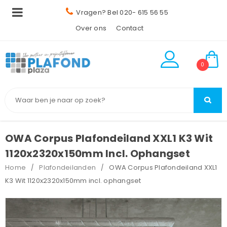
Vragen? Bel 020- 615 56 55
Over ons
Contact
0
OWA Corpus Plafondeiland XXL1 K3 Wit
1120x2320x150mm Incl. Ophangset
Home
Plafondeilanden
OWA Corpus Plafondeiland XXL1
/
/
K3 Wit 1120x2320x150mm incl. ophangset