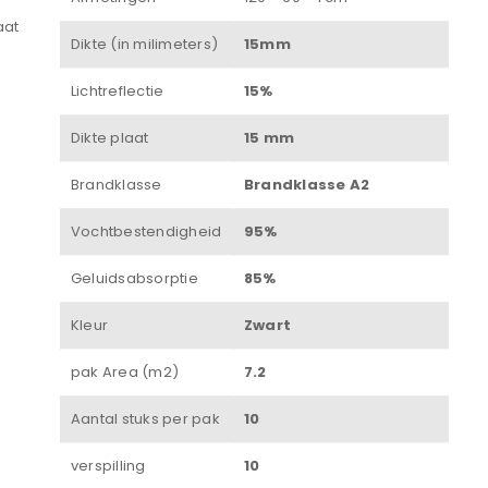
aat
Dikte (in milimeters)
15mm
Lichtreflectie
15%
Onthouden
:
Dikte plaat
15 mm
INLOGGEN
Brandklasse
Brandklasse A2
JE WACHTWOORD VERGETEN?
Vochtbestendigheid
95%
Geluidsabsorptie
85%
Kleur
Zwart
pak Area (m2)
7.2
Aantal stuks per pak
10
verspilling
10