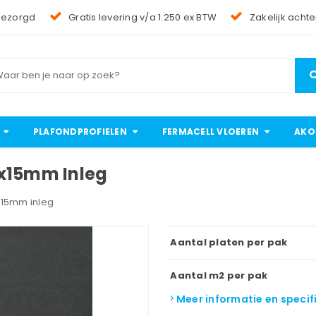
bezorgd
Gratis levering v/a 1.250 ex BTW
Zakelijk achte
PLAFONDPROFIELEN
FERMACELL VLOEREN
AKO
0x15mm Inleg
x15mm inleg
Aantal platen per pak
Aantal m2 per pak
Meer informatie en specif