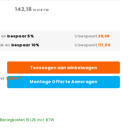
142,18
incl BTW
k en
bespaar 5%
U bespaart
29,38
ak en
bespaar 10%
U bespaart
117,50
Toevoegen aan winkelwagen
2
oor
7,20m
Montage Offerte Aanvragen
Bezorgkosten 151,25 incl. BTW