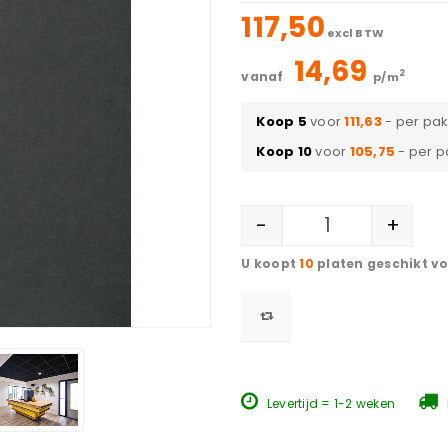
117,50
excl BTW
14,69
2
vanaf
p/m
Koop 5
voor
111,63
- per pa
Koop 10
voor
105,75
- per p
-
+
10
platen geschikt v
Levertijd = 1-2 weken