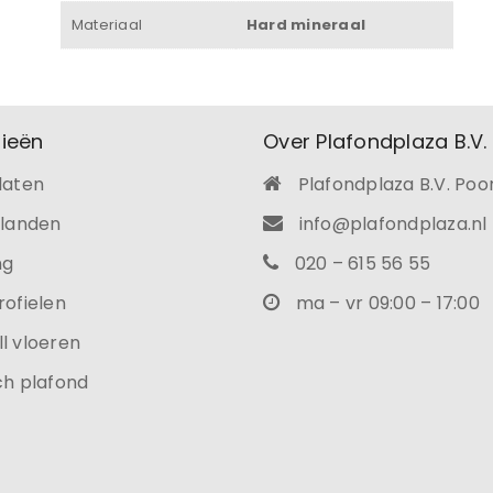
Materiaal
Hard mineraal
ieën
Over Plafondplaza B.V.
laten
Plafondplaza B.V. Poo
ilanden
info@plafondplaza.nl
ng
020 – 615 56 55
rofielen
ma – vr 09:00 – 17:00
l vloeren
ch plafond