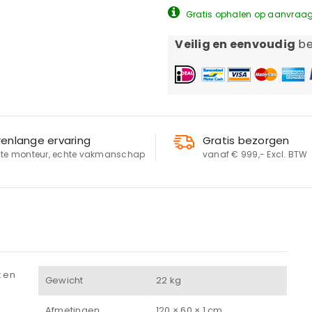
Gratis ophalen op aanvraa
Veilig en eenvoudig
be
renlange ervaring
Gratis bezorgen
te monteur, echte vakmanschap
vanaf € 999,- Excl. BTW
LOGIN
Gebruikersnaam of e-mailadres
*
t en
Gewicht
22 kg
Wachtwoord
*
Afmetingen
120 × 60 × 1 cm