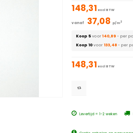
148,31
excl BTW
37,08
2
vanaf
p/m
Koop 5
voor
140,89
- per p
Koop 10
voor
133,48
- per p
148,31
excl BTW
Levertijd = 1-2 weken