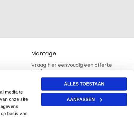
Montage
Vraag hier eenvoudig een offerte
aan!
ALLES TOESTAAN
al media te
van onze site
AANPASSEN
 gegevens
 op basis van