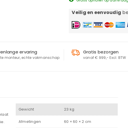
Gratis ophalen op aanvraa
Veilig en eenvoudig
be
renlange ervaring
Gratis bezorgen
te monteur, echte vakmanschap
vanaf € 999,- Excl. BTW
LOGIN
Gebruikersnaam of e-mailadres
*
Gewicht
23 kg
plaat
Afmetingen
60 × 60 × 2 cm
ie.