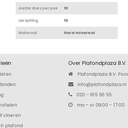
Aantal stuks per pak
10
verspilling
10
Materiaal
Hard mineraal
ieën
Over Plafondplaza B.V.
laten
Plafondplaza B.V. Poo
ilanden
info@plafondplaza.nl
ng
020 – 615 56 55
rofielen
ma – vr 09:00 – 17:00
l vloeren
ch plafond