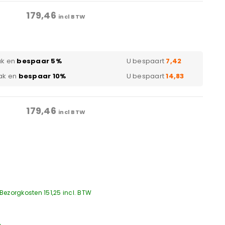
179,46
incl BTW
ak en
bespaar 5%
U bespaart
7,42
ak en
bespaar 10%
U bespaart
14,83
179,46
incl BTW
Bezorgkosten 151,25 incl. BTW