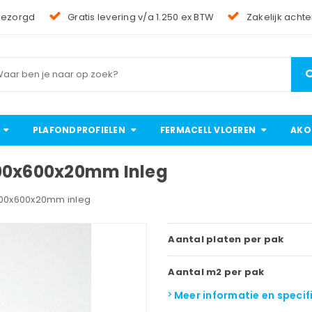
bezorgd
Gratis levering v/a 1.250 ex BTW
Zakelijk achte
PLAFONDPROFIELEN
FERMACELL VLOEREN
AKO
600x600x20mm Inleg
600x600x20mm inleg
Aantal platen per pak
Aantal m2 per pak
Meer informatie en specif