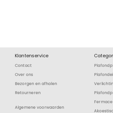
Klantenservice
Categor
Contact
Plafondp
Over ons
Plafonde
Bezorgen en afhalen
Verlichti
Retourneren
Plafondp
Fermacel
Algemene voorwaarden
Akoestis