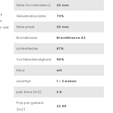
Dikte (in milimeters)
20 mm
Wachtwoord
*
ij
Geluidsabsorptie
70%
en
Dikte plaat
20 mm
or dat
Onthouden
Brandklasse
Brandklasse A2
INLOGGEN
Lichtreflectie
87%
JE WACHTWOORD VERGETEN?
Vochtbestendigheid
95%
Kleur
wit
Levertijd
1 – 2 weken
pak Area (m2)
3.6
Prijs per gebied
22.99
(m2)