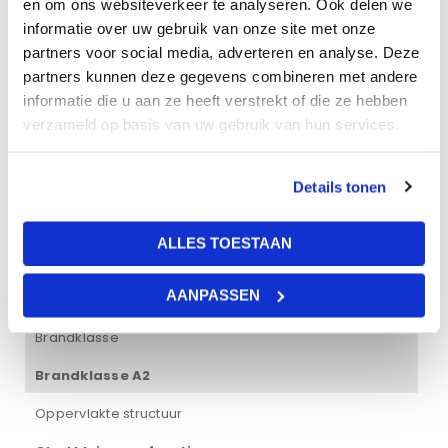
en om ons websiteverkeer te analyseren. Ook delen we
Gewicht
informatie over uw gebruik van onze site met onze
partners voor social media, adverteren en analyse. Deze
36 kg
partners kunnen deze gegevens combineren met andere
Afmetingen
informatie die u aan ze heeft verstrekt of die ze hebben
verzameld op basis van uw gebruik van hun services.
250 × 30 × 2 cm
Vochtbestendigheid
Details tonen
95%
ALLES TOESTAAN
Dikte plaat
AANPASSEN
20 mm
Brandklasse
Brandklasse A2
Oppervlakte structuur