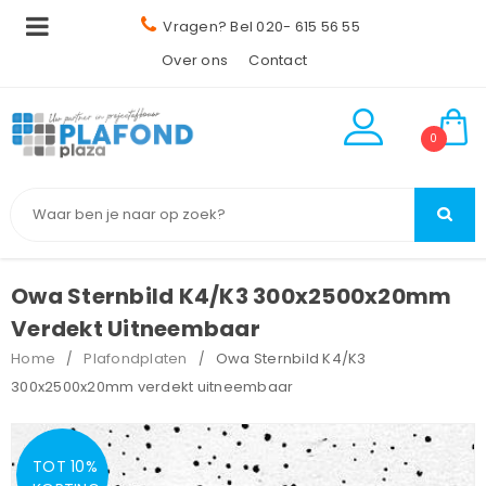
Vragen? Bel 020- 615 56 55
Over ons
Contact
0
Owa Sternbild K4/K3 300x2500x20mm
Verdekt Uitneembaar
Home
Plafondplaten
Owa Sternbild K4/K3
/
/
300x2500x20mm verdekt uitneembaar
TOT 10%