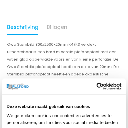
Beschrijving
Bijlagen
Owa Sternbild 300x2500x20mm K4/K3 verdekt
uitneembaar is een hard minerale plafondplaat met een
wit en glad oppervlakte voorzien van kleine perforatie. De
Owa Sternbild plafondplaat heeft een dikte van 20mm. De
Sternbild plafondplaat heeft een goede akoestische
waarden als brandwerende eigenschappen. Sternbild is
een gemakkelijk te monteren systeemplafondplaat. Owa
Sternbild plafondplaten zijn toepasbaar in verschillende
ruimtes van kantoren, winkels, horeca gelegenheden, en
Deze website maakt gebruik van cookies
scholen.
We gebruiken cookies om content en advertenties te
personaliseren, om functies voor social media te bieden