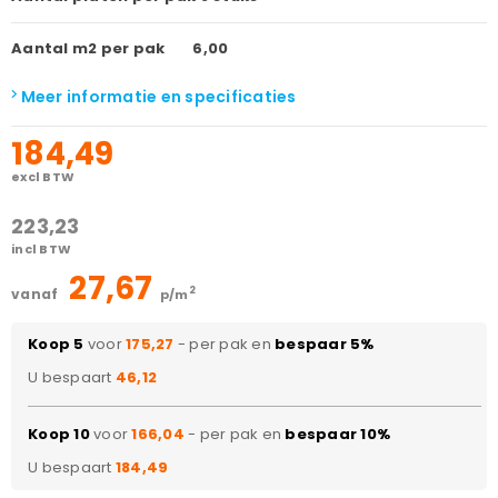
Aantal m2 per pak
6,00
Meer informatie en specificaties
184,49
excl BTW
223,23
incl BTW
27,67
2
vanaf
p/m
Koop 5
voor
175,27
- per pak en
bespaar 5%
U bespaart
46,12
Koop 10
voor
166,04
- per pak en
bespaar 10%
U bespaart
184,49