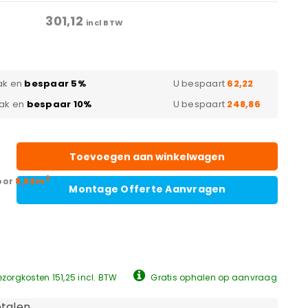
301,12
incl BTW
ak en
bespaar 5%
U bespaart
62,22
pak en
bespaar 10%
U bespaart
248,86
Toevoegen aan winkelwagen
2
oor
8,64m
Montage Offerte Aanvragen
zorgkosten 151,25 incl. BTW
Gratis ophalen op aanvraag
talen