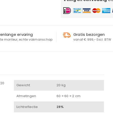
renlange ervaring
Gratis bezorgen
te monteur, echte vakmanschap
vanaf € 999,- Excl. BTW
x20
LOGIN
Gewicht
20 kg
Afmetingen
60 × 60 × 2 cm
Gebruikersnaam of e-mailadres
*
Lichtreflectie
28%