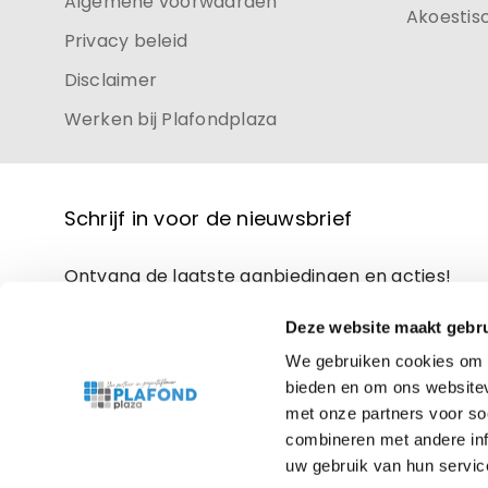
Algemene voorwaarden
Akoestis
Privacy beleid
Disclaimer
Werken bij Plafondplaza
Schrijf in voor de nieuwsbrief
Ontvang de laatste aanbiedingen en acties!
Deze website maakt gebru
We gebruiken cookies om c
bieden en om ons websitev
met onze partners voor so
combineren met andere inf
uw gebruik van hun servic