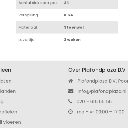
Aantal stuks per pak
24
verspilling
8.64
Materiaal
Steenwol
Levertijd
3 weken
ieën
Over Plafondplaza B.V.
laten
Plafondplaza B.V. Poo
ilanden
info@plafondplaza.nl
ng
020 – 615 56 55
rofielen
ma – vr 09:00 – 17:00
l vloeren