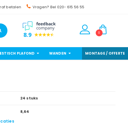
raf betalen
Vragen? Bel 020- 615 56 55
0
8.9
ESTISCH PLAFOND
WANDEN
MONTAGE / OFFERTE
24 stuks
8,64
icaties