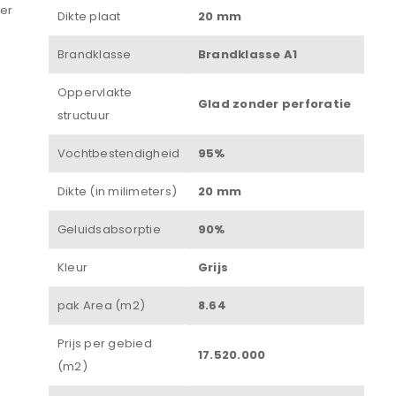
ter
Dikte plaat
20 mm
Wachtwoord
*
Brandklasse
Brandklasse A1
Oppervlakte
Glad zonder perforatie
structuur
Onthouden
Vochtbestendigheid
95%
INLOGGEN
Dikte (in milimeters)
20 mm
JE WACHTWOORD VERGETEN?
Geluidsabsorptie
90%
Kleur
Grijs
pak Area (m2)
8.64
Prijs per gebied
17.520.000
(m2)