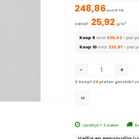
248,86
excl BTW
25,92
2
vanaf
p/m
Koop 5
voor
236,42
- per p
Koop 10
voor
223,97
- per 
-
+
24
platen geschikt v
Levertijd = 3 weken
Be
Veilig en eenvoudig
be