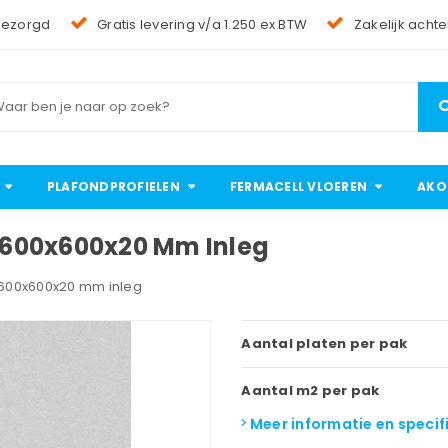
bezorgd
Gratis levering v/a 1.250 ex BTW
Zakelijk achte
PLAFONDPROFIELEN
FERMACELL VLOEREN
AKO
r 600x600x20 Mm Inleg
r 600x600x20 mm inleg
Aantal platen per pak
Aantal m2 per pak
Meer informatie en specif