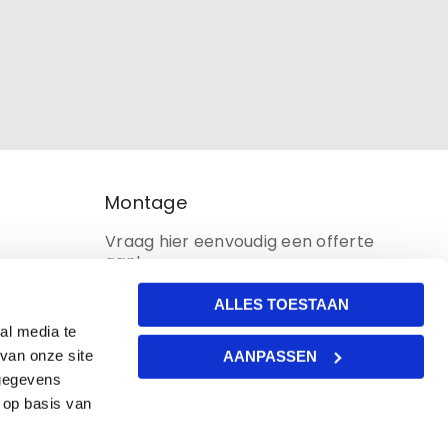
Montage
Vraag hier eenvoudig een offerte
aan!
ALLES TOESTAAN
al media te
van onze site
AANPASSEN
 gegevens
 op basis van