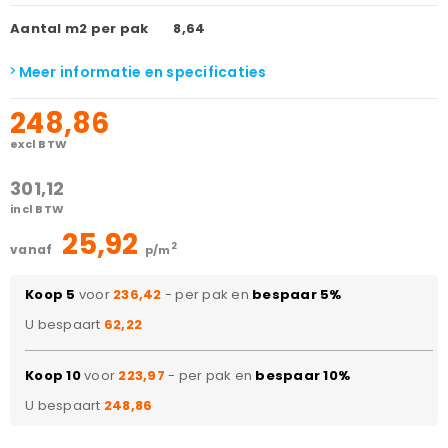
Aantal m2 per pak
8,64
Meer informatie en specificaties
248,86
excl BTW
301,12
incl BTW
25,92
2
vanaf
p/m
Koop 5
voor
236,42
- per pak en
bespaar 5%
U bespaart
62,22
Koop 10
voor
223,97
- per pak en
bespaar 10%
U bespaart
248,86