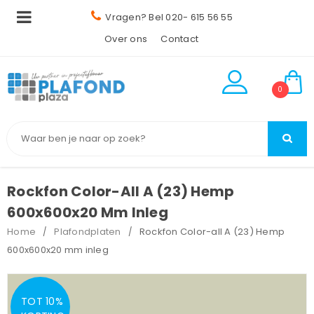
Vragen? Bel 020- 615 56 55
Over ons
Contact
0
Rockfon Color-All A (23) Hemp
600x600x20 Mm Inleg
Home
Plafondplaten
Rockfon Color-all A (23) Hemp
/
/
600x600x20 mm inleg
TOT 10%