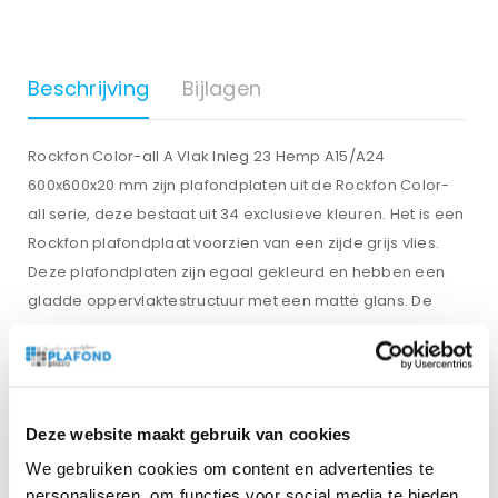
Beschrijving
Bijlagen
Rockfon Color-all A Vlak Inleg 23 Hemp A15/A24
600x600x20 mm zijn plafondplaten uit de Rockfon Color-
all serie, deze bestaat uit 34 exclusieve kleuren. Het is een
Rockfon plafondplaat voorzien van een zijde grijs vlies.
Deze plafondplaten zijn egaal gekleurd en hebben een
gladde oppervlaktestructuur met een matte glans. De
Rockfon Hemp inleg is ook verkrijgbaar in de maat
1200×600 mm. De plafondplaten van Rockfon zijn 100%
recyclebaar.
Deze website maakt gebruik van cookies
We gebruiken cookies om content en advertenties te
Gewicht
personaliseren, om functies voor social media te bieden