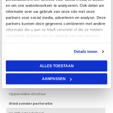
20 kg
en om ons websiteverkeer te analyseren. Ook delen we
informatie over uw gebruik van onze site met onze
Afmetingen
partners voor social media, adverteren en analyse. Deze
partners kunnen deze gegevens combineren met andere
60 × 60 × 2 cm
informatie die u aan ze heeft verstrekt of die ze hebben
verzameld op basis van uw gebruik van hun services.
Lichtreflectie
45%
Details tonen
Dikte plaat
20 mm
ALLES TOESTAAN
Brandklasse
AANPASSEN
Brandklasse A1
Oppervlakte structuur
Glad zonder perforatie