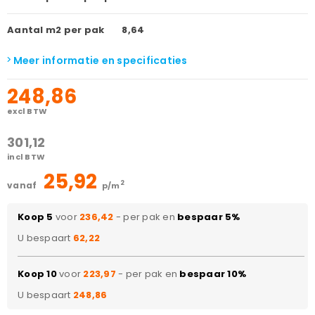
Aantal m2 per pak
8,64
Meer informatie en specificaties
248,86
excl BTW
301,12
incl BTW
25,92
2
vanaf
p/m
Koop 5
voor
236,42
- per pak en
bespaar 5%
U bespaart
62,22
Koop 10
voor
223,97
- per pak en
bespaar 10%
U bespaart
248,86