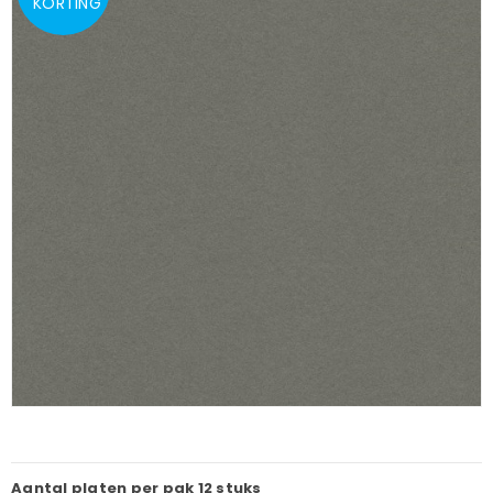
KORTING
Aantal platen per pak
12 stuks