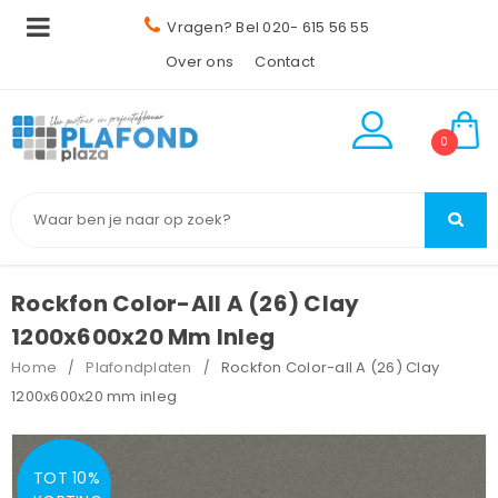
Vragen? Bel 020- 615 56 55
Over ons
Contact
0
Rockfon Color-All A (26) Clay
1200x600x20 Mm Inleg
Home
Plafondplaten
Rockfon Color-all A (26) Clay
/
/
1200x600x20 mm inleg
TOT 10%