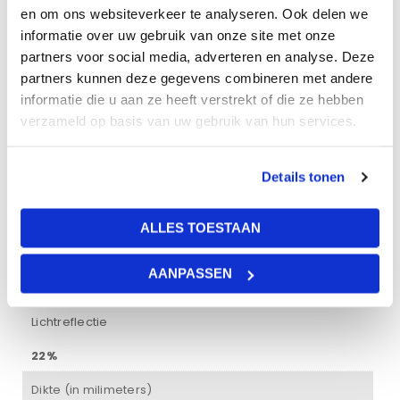
20 kg
en om ons websiteverkeer te analyseren. Ook delen we
informatie over uw gebruik van onze site met onze
Afmetingen
partners voor social media, adverteren en analyse. Deze
partners kunnen deze gegevens combineren met andere
120 × 60 × 2 cm
informatie die u aan ze heeft verstrekt of die ze hebben
Dikte plaat
verzameld op basis van uw gebruik van hun services.
20 mm
Details tonen
Afmetingen
600 x 1200 mm
ALLES TOESTAAN
Brandklasse
AANPASSEN
Brandklasse A1
Lichtreflectie
22%
Dikte (in milimeters)