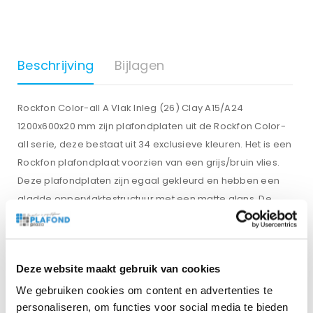
Beschrijving
Bijlagen
Rockfon Color-all A Vlak Inleg (26) Clay A15/A24
1200x600x20 mm zijn plafondplaten uit de Rockfon Color-
all serie, deze bestaat uit 34 exclusieve kleuren. Het is een
Rockfon plafondplaat voorzien van een grijs/bruin vlies.
Deze plafondplaten zijn egaal gekleurd en hebben een
gladde oppervlaktestructuur met een matte glans. De
Rockfon Clay inleg is ook verkrijgbaar in de maat 600×600
mm. De plafondplaten van Rockfon zijn 100% recyclebaar.
Deze website maakt gebruik van cookies
Gewicht
We gebruiken cookies om content en advertenties te
personaliseren, om functies voor social media te bieden