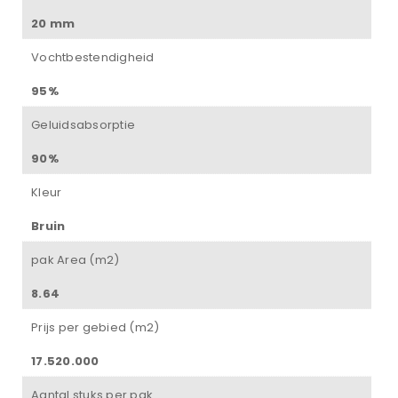
20 mm
Vochtbestendigheid
95%
Geluidsabsorptie
90%
Kleur
Bruin
pak Area (m2)
8.64
Prijs per gebied (m2)
17.520.000
Aantal stuks per pak