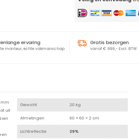
renlange ervaring
Gratis bezorgen
te monteur, echte vakmanschap
vanaf € 999,- Excl. BTW
20 mm
Gewicht
20 kg
at uit
LOGIN
Afmetingen
60 × 60 × 2 cm
zien
Lichtreflectie
29%
Gebruikersnaam of e-mailadres
*
 een