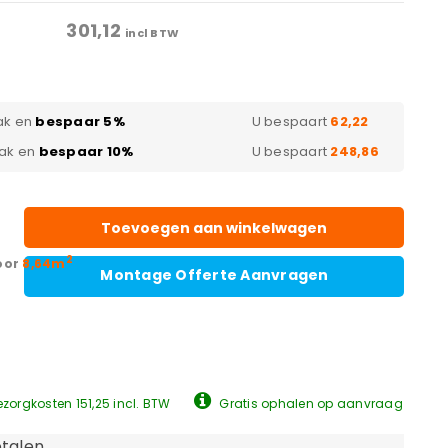
301,12
incl BTW
ak en
bespaar 5%
U bespaart
62,22
pak en
bespaar 10%
U bespaart
248,86
Toevoegen aan winkelwagen
2
oor
8,64m
Montage Offerte Aanvragen
zorgkosten 151,25 incl. BTW
Gratis ophalen op aanvraag
talen