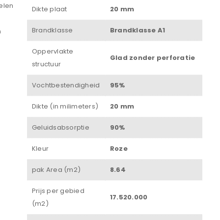
elen
Dikte plaat
20 mm
Brandklasse
Brandklasse A1
n
Wachtwoord
*
Oppervlakte
Glad zonder perforatie
structuur
Vochtbestendigheid
95%
Onthouden
Dikte (in milimeters)
20 mm
INLOGGEN
Geluidsabsorptie
90%
JE WACHTWOORD VERGETEN?
Kleur
Roze
pak Area (m2)
8.64
Prijs per gebied
17.520.000
(m2)