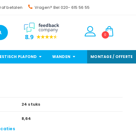
raf betalen
Vragen? Bel 020- 615 56 55
0
8.9
ESTISCH PLAFOND
WANDEN
MONTAGE / OFFERTE
24 stuks
8,64
icaties