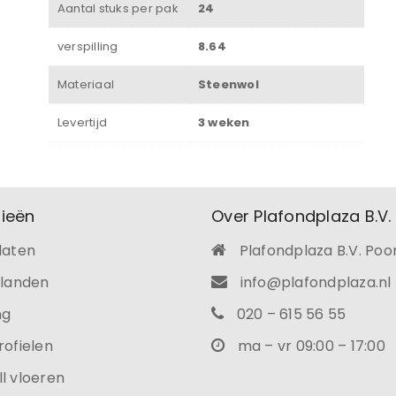
Aantal stuks per pak
24
verspilling
8.64
Materiaal
Steenwol
Levertijd
3 weken
ieën
Over Plafondplaza B.V.
laten
Plafondplaza B.V. Poo
ilanden
info@plafondplaza.nl
ng
020 – 615 56 55
rofielen
ma – vr 09:00 – 17:00
l vloeren