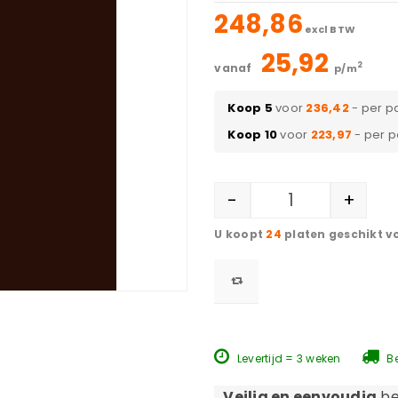
248,86
excl BTW
25,92
2
vanaf
p/m
Koop 5
voor
236,42
- per p
Koop 10
voor
223,97
- per 
-
+
24
platen geschikt v
Levertijd = 3 weken
Be
Veilig en eenvoudig
be