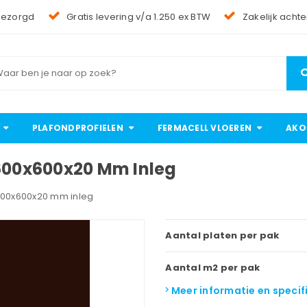
bezorgd
Gratis levering v/a 1.250 ex BTW
Zakelijk achte
PLAFONDPROFIELEN
FERMACELL VLOEREN
AKO
 600x600x20 Mm Inleg
 600x600x20 mm inleg
Aantal platen per pak
Aantal m2 per pak
Meer informatie en specif