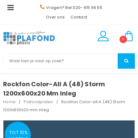
Vragen? Bel 020- 615 56 55
Over ons
Contact
0
Rockfon Color-All A (48) Storm
1200x600x20 Mm Inleg
Home
Plafondplaten
Rockfon Color-all A (48) Storm
/
/
1200x600x20 mm inleg
TOT 10%