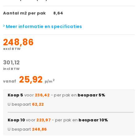
Aantal m2 per pak
8,64
Meer informatie en specificaties
248,86
excl BTW
301,12
incl BTW
25,92
2
vanaf
p/m
Koop 5
voor
236,42
- per pak en
bespaar 5%
U bespaart
62,22
Koop 10
voor
223,97
- per pak en
bespaar 10%
U bespaart
248,86