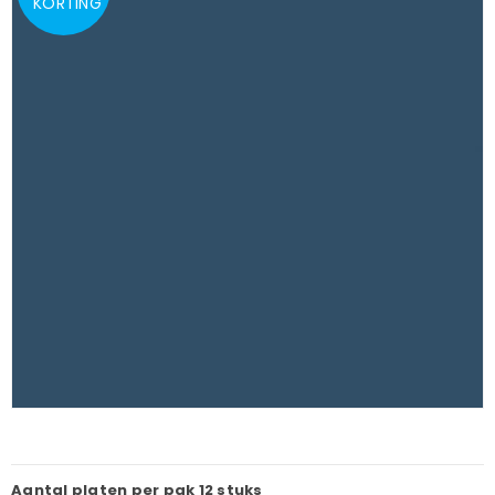
KORTING
Aantal platen per pak
12 stuks