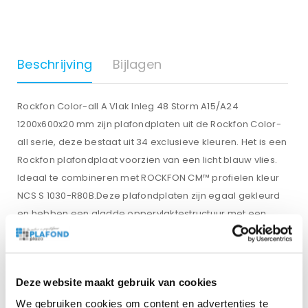
Beschrijving
Bijlagen
Rockfon Color-all A Vlak Inleg 48 Storm A15/A24
1200x600x20 mm zijn plafondplaten uit de Rockfon Color-
all serie, deze bestaat uit 34 exclusieve kleuren. Het is een
Rockfon plafondplaat voorzien van een licht blauw vlies.
Ideaal te combineren met ROCKFON CM™ profielen kleur
NCS S 1030-R80B.Deze plafondplaten zijn egaal gekleurd
en hebben een gladde oppervlaktestructuur met een
matte glans. De Rockfon Storm inleg is ook verkrijgbaar in
de maat 600×600 mm. De plafondplaten van Rockfon zijn
100% recyclebaar.
Deze website maakt gebruik van cookies
We gebruiken cookies om content en advertenties te