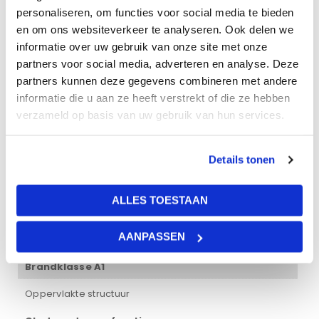
Gewicht
personaliseren, om functies voor social media te bieden
en om ons websiteverkeer te analyseren. Ook delen we
20 kg
informatie over uw gebruik van onze site met onze
partners voor social media, adverteren en analyse. Deze
Afmetingen
partners kunnen deze gegevens combineren met andere
informatie die u aan ze heeft verstrekt of die ze hebben
120 × 60 × 2 cm
verzameld op basis van uw gebruik van hun services.
Lichtreflectie
55%
Details tonen
Dikte plaat
ALLES TOESTAAN
20 mm
AANPASSEN
Brandklasse
Brandklasse A1
Oppervlakte structuur