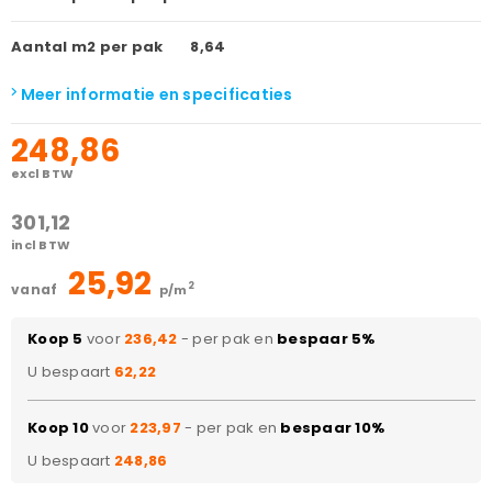
Aantal m2 per pak
8,64
Meer informatie en specificaties
248,86
excl BTW
301,12
incl BTW
25,92
2
vanaf
p/m
Koop 5
voor
236,42
- per pak en
bespaar 5%
U bespaart
62,22
Koop 10
voor
223,97
- per pak en
bespaar 10%
U bespaart
248,86