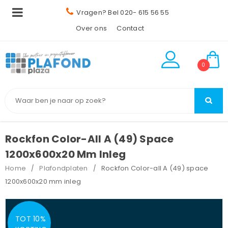
Vragen? Bel 020- 615 56 55
Over ons
Contact
0
Rockfon Color-All A (49) Space
1200x600x20 Mm Inleg
Home
Plafondplaten
Rockfon Color-all A (49) space
/
/
1200x600x20 mm inleg
TOT 10%