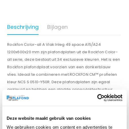
Beschrijving
Bijlagen
Rockfon Color-all A Vlak Inleg 49 space A15/A24
1200x600x20 mm zijn plafondplaten uit de Rockfon Color-
all serie, deze bestaat uit 34 exclusieve kleuren. Het is een
Rockfon plafondplaat voorzien van een donkerblauw
vlies. Ideaal te combineren met ROCKFON CM™ profielen
kleur NCS S 0510-Y50R. Deze plafondplaten zijn egaal
gekleurd en hebben een gladde oppervlaktestructuur
met een matte glans. De Rockfon Space inleg is ook
verkrijgbaar in de maat 600×600 mm. De plafondplaten
van Rockfon zijn 100% recyclebaar.
Deze website maakt gebruik van cookies
We gebruiken cookies om content en advertenties te