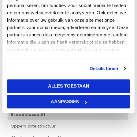
Gewicht
personaliseren, om functies voor social media te bieden
en om ons websiteverkeer te analyseren. Ook delen we
20 kg
informatie over uw gebruik van onze site met onze
partners voor social media, adverteren en analyse. Deze
Afmetingen
partners kunnen deze gegevens combineren met andere
informatie die u aan ze heeft verstrekt of die ze hebben
120 × 60 × 2 cm
verzameld op basis van uw gebruik van hun services.
Lichtreflectie
5%
Details tonen
Dikte plaat
ALLES TOESTAAN
20 mm
AANPASSEN
Brandklasse
Brandklasse A1
Oppervlakte structuur