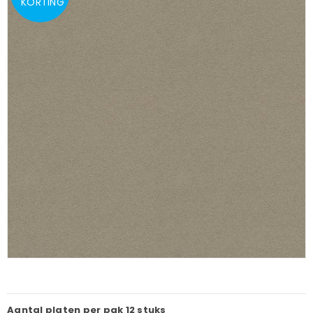
KORTING
Aantal platen per pak
12 stuks