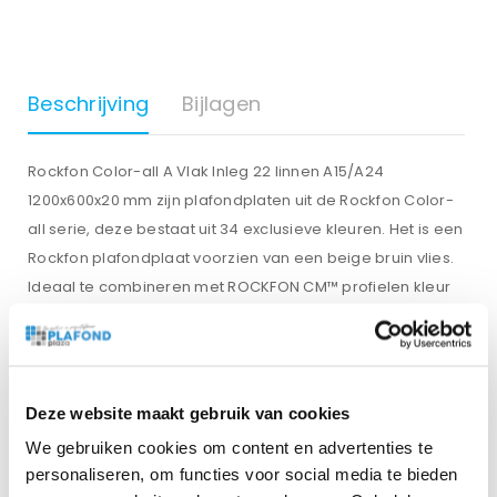
Beschrijving
Bijlagen
Rockfon Color-all A Vlak Inleg 22 linnen A15/A24
1200x600x20 mm zijn plafondplaten uit de Rockfon Color-
all serie, deze bestaat uit 34 exclusieve kleuren. Het is een
Rockfon plafondplaat voorzien van een beige bruin vlies.
Ideaal te combineren met ROCKFON CM™ profielen kleur
NCS S 2555-B20G.Deze plafondplaten zijn egaal gekleurd
en hebben een gladde oppervlaktestructuur met een
matte glans. De Rockfon Linnen inleg is ook verkrijgbaar in
de maat 600×600 mm. De plafondplaten van Rockfon zijn
Deze website maakt gebruik van cookies
100% recyclebaar.
We gebruiken cookies om content en advertenties te
personaliseren, om functies voor social media te bieden