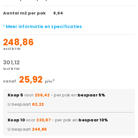
Aantal m2 per pak
8,64
Meer informatie en specificaties
248,86
excl BTW
301,12
incl BTW
25,92
2
vanaf
p/m
Koop 5
voor
236,42
- per pak en
bespaar 5%
U bespaart
62,22
Koop 10
voor
223,97
- per pak en
bespaar 10%
U bespaart
248,86