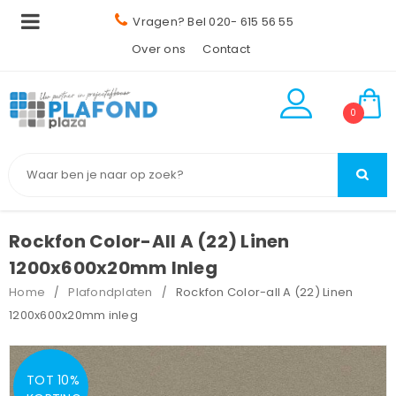
Vragen? Bel 020- 615 56 55
Over ons
Contact
0
Rockfon Color-All A (22) Linen
1200x600x20mm Inleg
Home
Plafondplaten
Rockfon Color-all A (22) Linen
/
/
1200x600x20mm inleg
TOT 10%