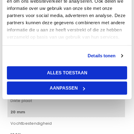
en om ons websiteverkeer te analyseren. Ook delen we
Gewicht
informatie over uw gebruik van onze site met onze
partners voor social media, adverteren en analyse. Deze
20 kg
partners kunnen deze gegevens combineren met andere
Afmetingen
informatie die u aan ze heeft verstrekt of die ze hebben
verzameld op basis van uw gebruik van hun services.
120 × 60 × 2 cm
Lichtreflectie
Details tonen
29%
ALLES TOESTAAN
Brandklasse
AANPASSEN
Brandklasse A1
Dikte plaat
20 mm
Vochtbestendigheid