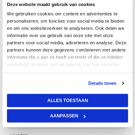
zodat de overgang heel mooi te zien is. In de hoeklijnen
Deze website maakt gebruik van cookies
worden de profielen en plafondplaten gelegd die tussen
We gebruiken cookies om content en advertenties te
het profiel en de muur komen.
personaliseren, om functies voor social media te bieden
Kenmerken:
en om ons websiteverkeer te analyseren. Ook delen we
– Zichtbaar T24 Systeem
informatie over uw gebruik van onze site met onze
partners voor social media, adverteren en analyse. Deze
– Brandreactie A1 (Volgens Europese Normen)
partners kunnen deze gegevens combineren met andere
– KLeur wit 001
informatie die u aan ze heeft verstrekt of die ze hebben
– Makkelijk te monteren en te demonteren
verzameld op basis van uw gebruik van hun services.
– Kliksysteem
De hoeklijnen worden verkocht in een doos van 20st.
Afnemen per stuk is alleen mogelijk bij ons magazijn,
Details tonen
hiervoor gelden andere prijzen.
ALLES TOESTAAN
Kleur
AANPASSEN
wit