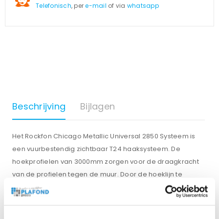
Telefonisch
, per
e-mail
of via
whatsapp
Beschrijving
Bijlagen
Het Rockfon Chicago Metallic Universal 2850 Systeem is
een vuurbestendig zichtbaar T24 haaksysteem. De
hoekprofielen van 3000mm zorgen voor de draagkracht
van de profielen tegen de muur. Door de hoeklijn te
monteren zorgt u ervoor dat het zicht van het
systeemplafond mooi afgewerkt wordt. Deze worden
meestal tegen het kantlat kleur zwart of wit gemonteerd