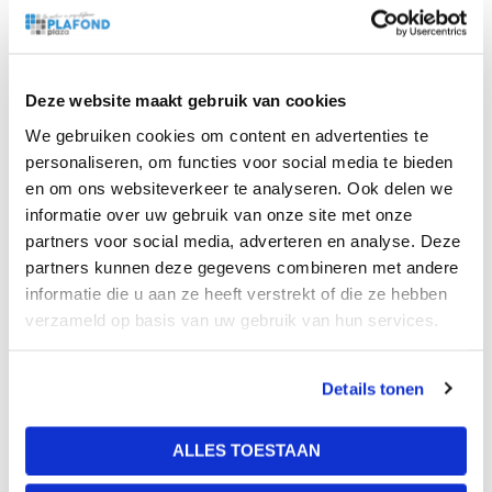
Beschrijving
Bijlagen
Het Rockfon Chicago Metallic Universal 2850 ZWART
Deze website maakt gebruik van cookies
Systeem is een vuurbestendig zichtbaar T24
We gebruiken cookies om content en advertenties te
haaksysteem. De hoofprofielen van 3600mm zorgen voor
personaliseren, om functies voor social media te bieden
de draagkracht van het gehele raster. Omdat de
en om ons websiteverkeer te analyseren. Ook delen we
belastbaarheid 9kilo per m2 is kan je makkelijk inleg en
informatie over uw gebruik van onze site met onze
doorzak platen van Rockfon monteren. De CM Rockfon
partners voor social media, adverteren en analyse. Deze
profielen hebben een vooraf geproduceerde montage
partners kunnen deze gegevens combineren met andere
haken en sleuven om gemakkelijk het raster in elkaar te
informatie die u aan ze heeft verstrekt of die ze hebben
verzameld op basis van uw gebruik van hun services.
monteren. Het hoofdprofiel heeft een bulb-tegen-bulb
koppeling voor een gemakkelijk aanbrengen van het
profiel. Met een CMC Rockfon gebouwde systeemplafond
Details tonen
heb je een plafond wat jaren mee zal gaan.
Kenmerken:
ALLES TOESTAAN
– Zichtbaar T24 Systeem