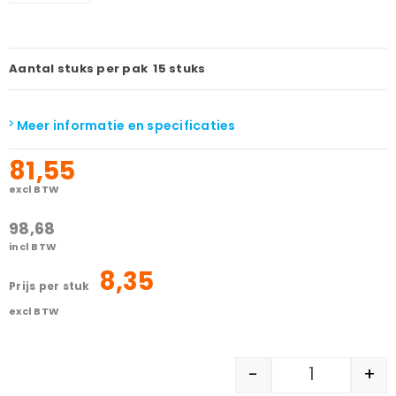
Aantal stuks per pak
15 stuks
Meer informatie en specificaties
81,55
excl BTW
98,68
incl BTW
8,35
prijs per stuk
excl BTW
-
+