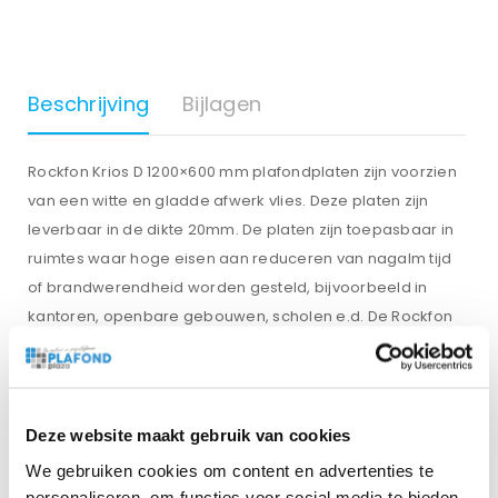
Beschrijving
Bijlagen
Rockfon Krios D 1200×600 mm plafondplaten zijn voorzien
van een witte en gladde afwerk vlies. Deze platen zijn
leverbaar in de dikte 20mm. De platen zijn toepasbaar in
ruimtes waar hoge eisen aan reduceren van nagalm tijd
of brandwerendheid worden gesteld, bijvoorbeeld in
kantoren, openbare gebouwen, scholen e.d. De Rockfon
Krios D platen hebben een verdekt uitneembare
afwerking waardoor het systeemprofiel niet zichtbaar is
wat zorgt voor een heel strakke look. Doordat de
plafondplaten uitneembaar zijn lever je niet in op
Deze website maakt gebruik van cookies
gebruiksgemak. Zo kun je makkelijk platen eruit halen om
We gebruiken cookies om content en advertenties te
toegang te krijgen tot kabels en leidingen boven het
personaliseren, om functies voor social media te bieden