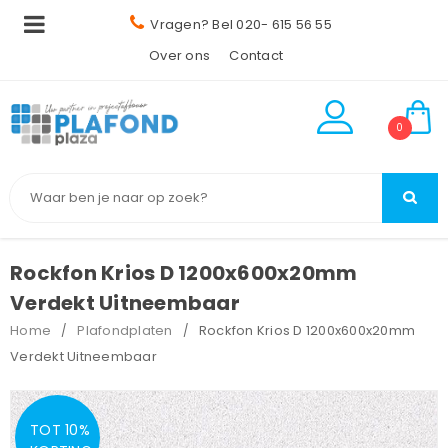
Vragen? Bel 020- 615 56 55
Over ons
Contact
0
Rockfon Krios D 1200x600x20mm
Verdekt Uitneembaar
Home
Plafondplaten
Rockfon Krios D 1200x600x20mm
/
/
Verdekt Uitneembaar
TOT 10%