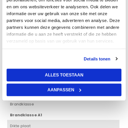
systeemplafond. Deze afwerking past op een regulier T24
en om ons websiteverkeer te analyseren. Ook delen we
systeem.
informatie over uw gebruik van onze site met onze
partners voor social media, adverteren en analyse. Deze
partners kunnen deze gegevens combineren met andere
Gewicht
informatie die u aan ze heeft verstrekt of die ze hebben
verzameld op basis van uw gebruik van hun services.
24 kg
Afmetingen
Details tonen
120 × 60 × 2 cm
ALLES TOESTAAN
Kleur
AANPASSEN
wit
Brandklasse
Brandklasse A1
Dikte plaat