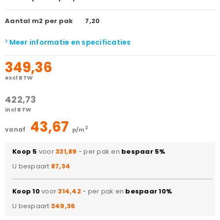
Aantal m2 per pak
7,20
Meer informatie en specificaties
349,36
excl BTW
422,73
incl BTW
43,67
2
vanaf
p/m
Koop 5
voor
331,89
- per pak en
bespaar 5%
U bespaart
87,34
Koop 10
voor
314,42
- per pak en
bespaar 10%
U bespaart
349,36