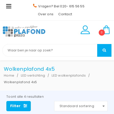
Vragen? Bel 020- 615 56 55
Over ons
Contact
0
Wolkenplafond 4x5
Home
LED verlichting
LED wolkenplafonds
/
/
/
Wolkenplafond 4x5
Toont alle 4 resultaten
Filter
Standaard sortering