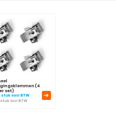
LOGIN
neel
igingsklemmen (4
Gebruikersnaam of e-mailadres
*
er set)
 stuk
excl BTW
 stuk
incl BTW
Wachtwoord
*