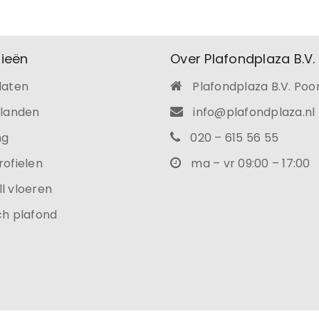
ieën
Over Plafondplaza B.V.
Onthouden
laten
Plafondplaza B.V. Poo
INLOGGEN
ilanden
info@plafondplaza.nl
ng
020 – 615 56 55
JE WACHTWOORD VERGETEN?
rofielen
ma – vr 09:00 – 17:00
l vloeren
ch plafond