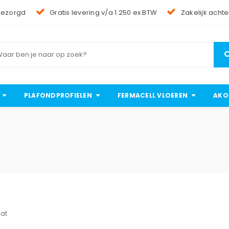
bezorgd
Gratis levering v/a 1.250 ex BTW
Zakelijk achte
PLAFONDPROFIELEN
FERMACELL VLOEREN
AKO
aat