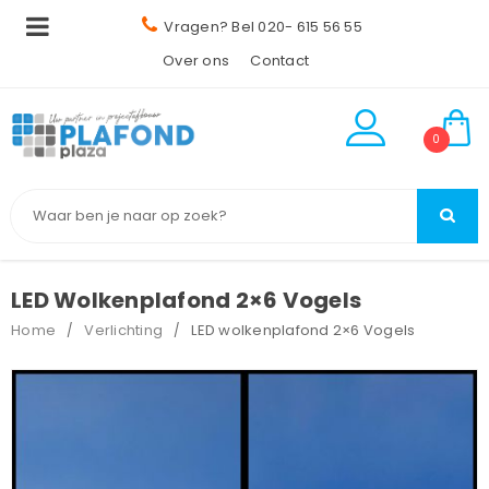
Vragen? Bel 020- 615 56 55
Over ons
Contact
0
LED Wolkenplafond 2×6 Vogels
Home
Verlichting
LED wolkenplafond 2×6 Vogels
/
/