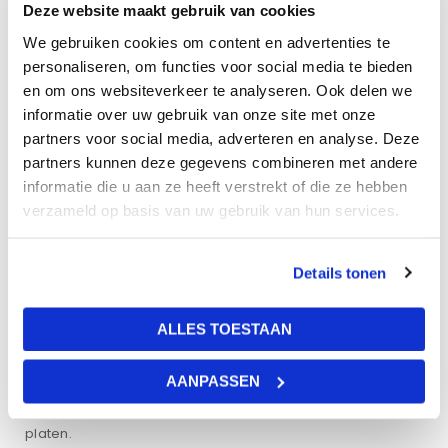
Gratis bezorgen
Deze website maakt gebruik van cookies
vanaf € 999,- Excl. BTW
We gebruiken cookies om content en advertenties te
personaliseren, om functies voor social media te bieden
Klantenservice
Telefonisch
, per
e-mail
of via
whatsapp
en om ons websiteverkeer te analyseren. Ook delen we
informatie over uw gebruik van onze site met onze
partners voor social media, adverteren en analyse. Deze
partners kunnen deze gegevens combineren met andere
informatie die u aan ze heeft verstrekt of die ze hebben
verzameld op basis van uw gebruik van hun services.
Details tonen
Beschrijving
Bijlagen
ALLES TOESTAAN
12 wolkenpanelen van wit aluminium.
De frames passen in een standaard systeemplafond met
AANPASSEN
de afmeting 600×600 mm. prints op hoogwaardige opaal
platen.