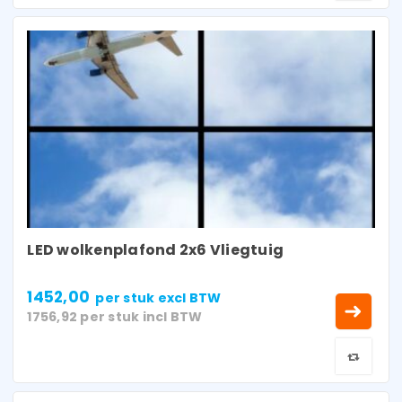
LED wolkenplafond 2x6 Vliegtuig
1452,00
per stuk
excl BTW
1756,92
per stuk
incl BTW