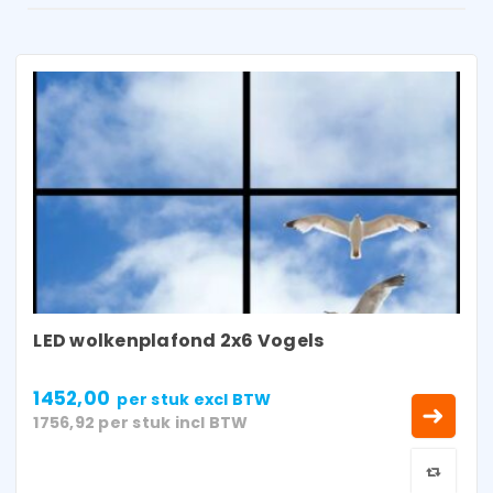
LED wolkenplafond 2x6 Vogels
1452,00
per stuk
excl BTW
1756,92
per stuk
incl BTW