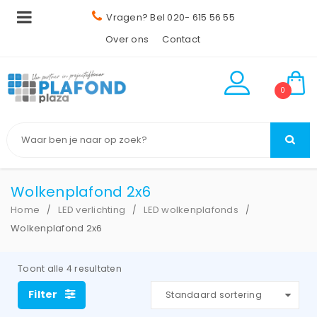
Vragen? Bel 020- 615 56 55
Over ons
Contact
0
Wolkenplafond 2x6
Home
LED verlichting
LED wolkenplafonds
/
/
/
Wolkenplafond 2x6
Toont alle 4 resultaten
Filter
Standaard sortering