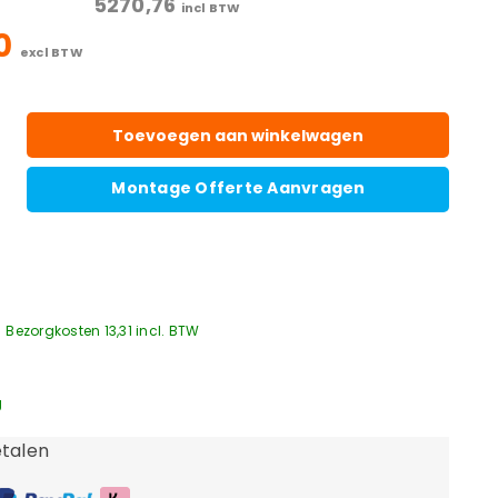
5270,76
incl BTW
00
excl BTW
Toevoegen aan winkelwagen
Montage Offerte Aanvragen
Bezorgkosten 13,31 incl. BTW
g
talen