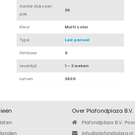
Onthouden
Aantal stuks per
36
pak
INLOGGEN
Kleur
Multi color
JE WACHTWOORD VERGETEN?
Type
Led paneel
Dimbaar
0
Levertijd
1 – 2 weken
Lumen
3600
ieën
Over Plafondplaza B.V.
laten
Plafondplaza B.V. Poo
ilanden
info@plafondplaza.nl