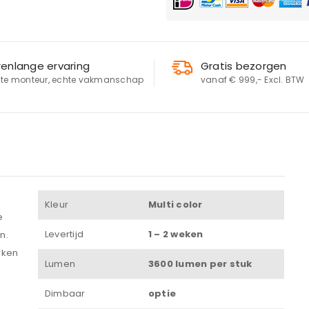
renlange ervaring
Gratis bezorgen
te monteur, echte vakmanschap
vanaf € 999,- Excl. BTW
LOGIN
Gebruikersnaam of e-mailadres
*
Kleur
Multi color
e
Levertijd
1 – 2 weken
n.
Wachtwoord
*
rken
Lumen
3600 lumen per stuk
Dimbaar
optie