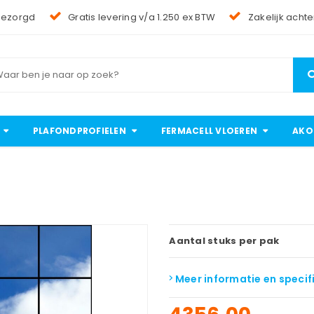
bezorgd
Gratis levering v/a 1.250 ex BTW
Zakelijk achte
PLAFONDPROFIELEN
FERMACELL VLOEREN
AKO
Aantal stuks per pak
Meer informatie en specif