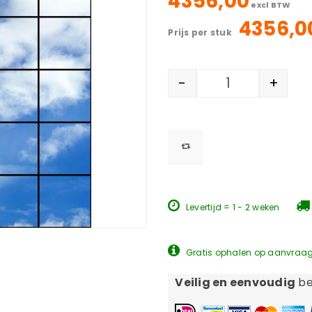
4356,00
excl BTW
4356,
prijs per stuk
-
+
Levertijd = 1 - 2 weken
Gratis ophalen op aanvraa
Veilig en eenvoudig
be