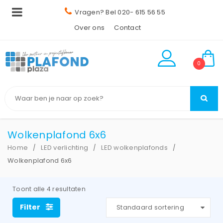
Vragen? Bel 020- 615 56 55
Over ons
Contact
0
Wolkenplafond 6x6
Home
LED verlichting
LED wolkenplafonds
/
/
/
Wolkenplafond 6x6
Toont alle 4 resultaten
Filter
Standaard sortering