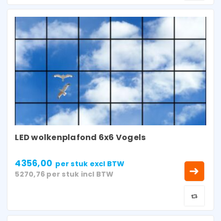
LED wolkenplafond 6x6 Vogels
4356,00
per stuk
excl BTW
5270,76
per stuk
incl BTW