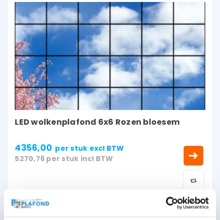
LED wolkenplafond 6x6 Rozen bloesem
4356,00
per stuk
excl BTW
5270,76
per stuk
incl BTW