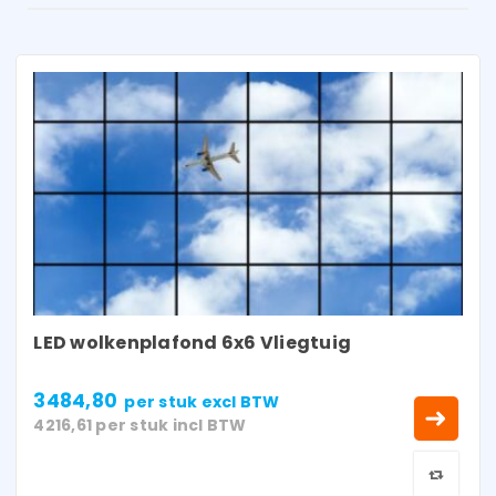
LED wolkenplafond 6x6 Vliegtuig
3484,80
per stuk
excl BTW
4216,61
per stuk
incl BTW