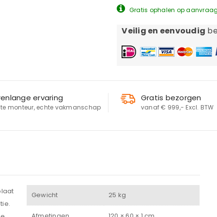
Gratis ophalen op aanvraa
Veilig en eenvoudig
be
renlange ervaring
Gratis bezorgen
te monteur, echte vakmanschap
vanaf € 999,- Excl. BTW
LOGIN
laat
Gewicht
25 kg
Gebruikersnaam of e-mailadres
*
tie.
Afmetingen
120 × 60 × 1 cm
De