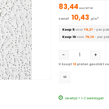
83,44
excl BTW
10,43
2
vanaf
p/m
Koop 5
voor
79,27
- per pa
Koop 10
voor
75,10
- per pa
-
+
10
platen geschikt v
Levertijd = 1-2 werkdagen