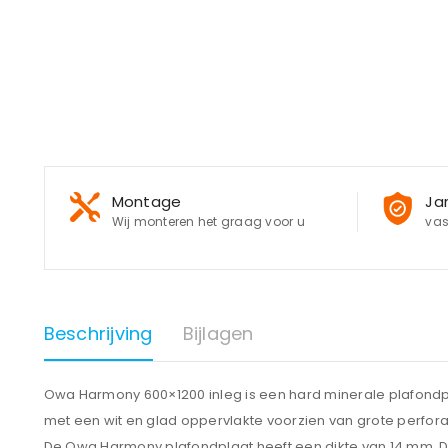
Montage
Ja
Wij monteren het graag voor u
vas
Beschrijving
Bijlagen
Owa Harmony 600×1200 inleg is een hard minerale plafondp
met een wit en glad oppervlakte voorzien van grote perfora
De Owa Harmony plafondplaat heeft een dikte van 14 mm. 