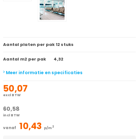
Aantal platen per pak
12 stuks
Aantal m2 per pak
4,32
Meer informatie en specificaties
50,07
excl BTW
60,58
incl BTW
10,43
2
vanaf
p/m