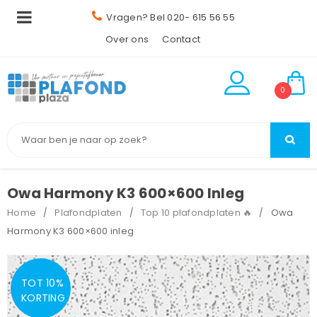
Vragen? Bel 020- 615 56 55
Over ons
Contact
0
Owa Harmony K3 600×600 Inleg
Home
Plafondplaten
Top 10 plafondplaten 🔥
Owa
/
/
/
Harmony K3 600×600 inleg
TOT 10%
KORTING