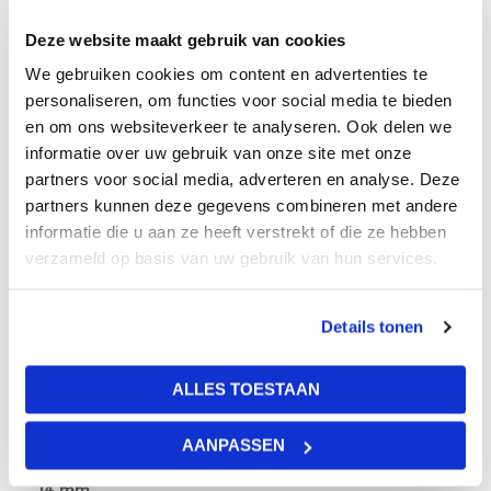
systeemplafond plaat. Owa Harmony plafondplaten zijn
toepasbaar in de verschillende ruimtes van: kantoren,
Deze website maakt gebruik van cookies
winkels, horeca gelegenheden, scholen en bioscopen.
We gebruiken cookies om content en advertenties te
Deze plaat is ook verkrijgbaar in de
afmeting 1200×600.
personaliseren, om functies voor social media te bieden
en om ons websiteverkeer te analyseren. Ook delen we
informatie over uw gebruik van onze site met onze
Gewicht
partners voor social media, adverteren en analyse. Deze
partners kunnen deze gegevens combineren met andere
15 kg
informatie die u aan ze heeft verstrekt of die ze hebben
verzameld op basis van uw gebruik van hun services.
Afmetingen
60 × 60 × 1 cm
Details tonen
Lichtreflectie
ALLES TOESTAAN
87%
AANPASSEN
Dikte plaat
14 mm