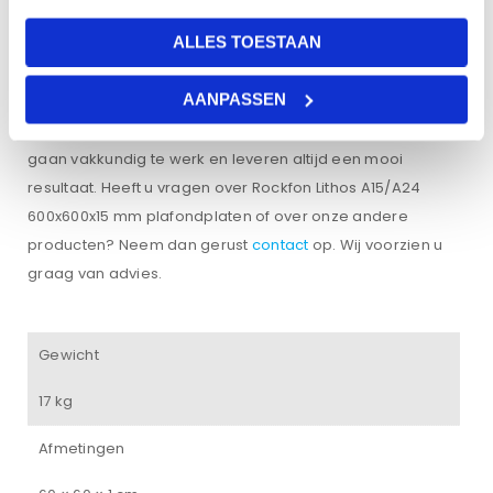
Voorwaarde is wel dat de bestelling op een werkdag
ALLES TOESTAAN
voor 12:00 uur is geplaatst en dat de volgende dag ook
een werkdag is. Bent u zelf niet echt een klusser? Wij
AANPASSEN
bieden ook de mogelijkheid om de bestelde producten
door onze monteurs te laten monteren. Onze specialisten
gaan vakkundig te werk en leveren altijd een mooi
resultaat. Heeft u vragen over Rockfon Lithos A15/A24
600x600x15 mm plafondplaten of over onze andere
producten? Neem dan gerust
contact
op. Wij voorzien u
graag van advies.
Gewicht
17 kg
Afmetingen