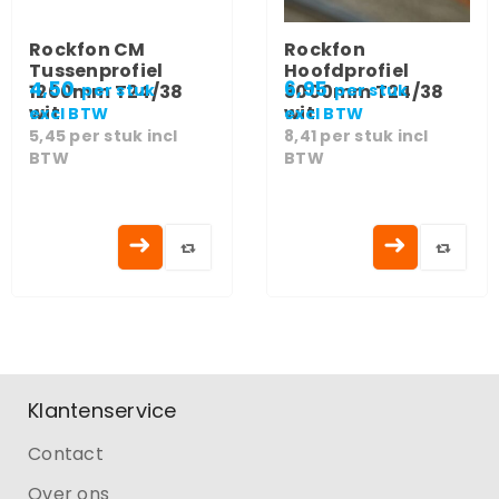
Rockfon CM
Rockfon
Tussenprofiel
Hoofdprofiel
4,50
6,95
1200mm T24/38
per stuk
3000mm T24/38
per stuk
wit
wit
excl BTW
excl BTW
5,45
per stuk
incl
8,41
per stuk
incl
BTW
BTW
Klantenservice
Contact
Over ons