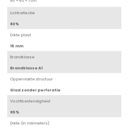
60 × 60 × 1 cm
Lichtreflectie
80%
Dikte plaat
15 mm
Brandklasse
Brandklasse A1
Oppervlakte structuur
Glad zonder perforatie
Vochtbestendigheid
95%
Dikte (in milimeters)