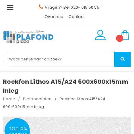
Vragen? Bel 020- 615 56 55
Over ons
Contact
0
Rockfon Lithos A15/A24 600x600x15mm
Inleg
Home
Plafondplaten
Rockfon Lithos A15/A24
/
/
600x600x15mm inleg
TOT 10%