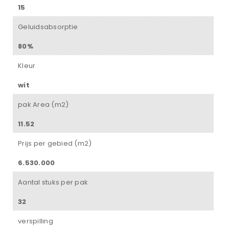
15
Geluidsabsorptie
80%
Kleur
wit
pak Area (m2)
11.52
Prijs per gebied (m2)
6.530.000
Aantal stuks per pak
32
verspilling