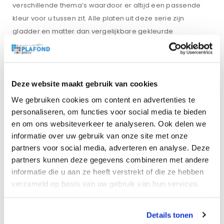
verschillende thema’s waardoor er altijd een passende
kleur voor u tussen zit. Alle platen uit deze serie zijn
gladder en matter dan vergelijkbare gekleurde
plafondplaten. Hierdoor hebben ze een hoge
kleurechtheid.
In het assortiment van PlafondPlaza vindt u niet alleen
plafondplaten van Rockfon, maar ook van merken als
Deze website maakt gebruik van cookies
Armstrong
,
OWA
,
Ecophon
en
Eurocoustic
. Keuze te over
We gebruiken cookies om content en advertenties te
dus. U vindt bij ons altijd platen die passend zijn voor de
personaliseren, om functies voor social media te bieden
ruimte waar ze in moeten komen. Maak uw plafond echt
en om ons websiteverkeer te analyseren. Ook delen we
compleet met de diverse soorten
LED-verlichting
die wij
informatie over uw gebruik van onze site met onze
partners voor social media, adverteren en analyse. Deze
bieden.
Rockfon Lithos A15/A24
partners kunnen deze gegevens combineren met andere
600x600x15 mm plafondplaten
informatie die u aan ze heeft verstrekt of die ze hebben
verzameld op basis van uw gebruik van hun services.
bestellen
Als u nu een bestelling plaatst kunt u de producten al
Details tonen
binnen 24 uur in huis hebben, mits ze voorradig zijn.