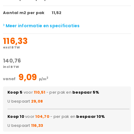
Aantal m2 per pak
11,52
Meer informatie en specificaties
116,33
excl BTW
140,76
incl BTW
9,09
2
vanaf
p/m
Koop 5
voor
110,51
- per pak en
bespaar 5%
U bespaart
29,08
Koop 10
voor
104,70
- per pak en
bespaar 10%
U bespaart
116,33