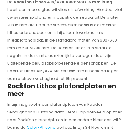
De
Rockfon Lithos A15/A24 600x600x15 mm inleg
heeft een mooie glad wit vlies als afwerking. Hierdoor ziet
uw systeemplafond er mooi, strak en egaal uit.De platen
zijn 15 mm dik. Door de steenwollen basis is de Rockfon
Lithos onbrandbaar en is hij alleen leverbaar als
inlegplafondplaat, in de standaard maten van 600×600
mm en 600×1200 mm. De Rockfon Lithos is in staat de
nagalm in de ruimte aanzienlijk te verlagen door zijn
uitstekende geluidsabsorberende eigenschappen. De
Rockfon Lithos A15/A24 600x600x15 mm is bestand tegen
een relatieve vochtigheid tot 95 procent.
Rockfon Lithos plafondplaten en
meer
Er zijn nog veel meer plafondplaten van Rockfon
verkrijgbaar bij PlafondPlaza. Bent u bijvoorbeeld op zoek
naar Rockfon plafondplaten in een andere kleur dan wit?
Dan is de
Color-All serie
perfect. Er zijn 34 kleuren in 6