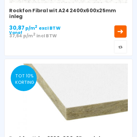
Rockfon Fibral wit A24 2400x600x25mm
inleg
30,87
2
p/m
excl BTW
Vanaf
2
37,64
p/m
incl BTW
TOT 10%
KORTING