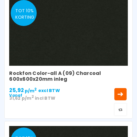
TOT 10%
KORTING
Rockfon Color-all A (09) Charcoal
600x600x20mm inleg
25,92
2
p/m
excl BTW
Vanaf
2
31,62
p/m
incl BTW