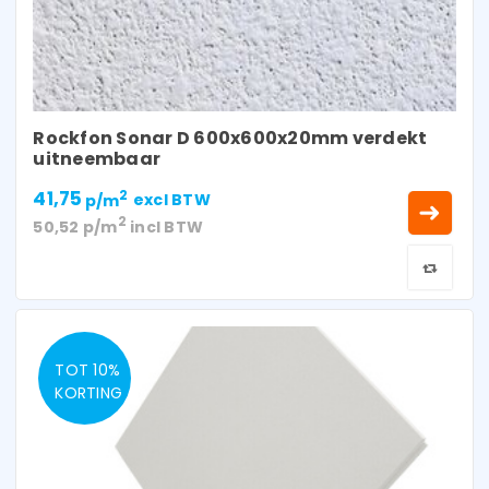
Rockfon Sonar D 600x600x20mm verdekt
uitneembaar
41,75
2
p/m
excl BTW
2
50,52
p/m
incl BTW
TOT 10%
KORTING