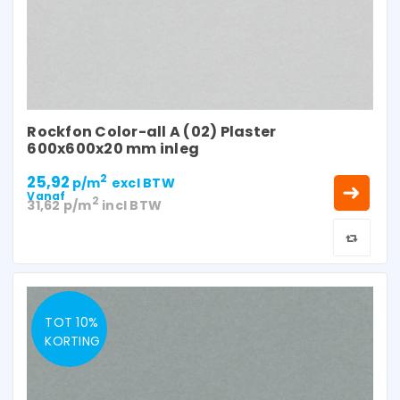
Rockfon Color-all A (02) Plaster
600x600x20 mm inleg
25,92
2
p/m
excl BTW
Vanaf
2
31,62
p/m
incl BTW
TOT 10%
KORTING