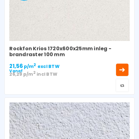
Rockfon Krios 1720x600x25mm inleg -
brandraster 100 mm
21,56
2
p/m
excl BTW
Vanaf
2
26,29
p/m
incl BTW