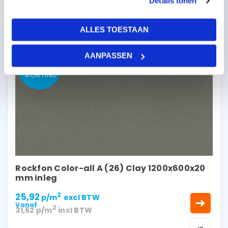
Details tonen
ALLES TOESTAAN
AANPASSEN
TOT 10%
KORTING
Rockfon Color-all A (26) Clay 1200x600x20
mm inleg
25,92
2
p/m
excl BTW
Vanaf
2
31,62
p/m
incl BTW