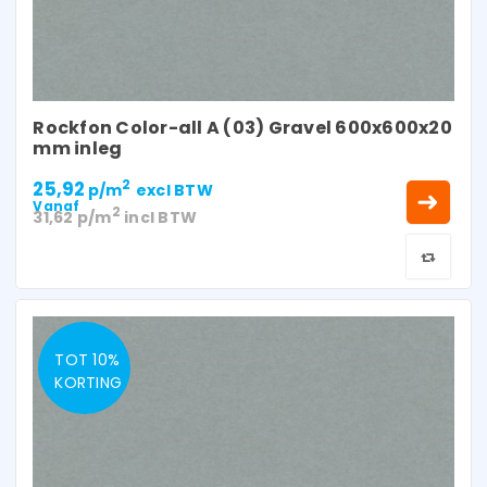
Rockfon Color-all A (03) Gravel 600x600x20
mm inleg
25,92
2
p/m
excl BTW
Vanaf
2
31,62
p/m
incl BTW
TOT 10%
KORTING