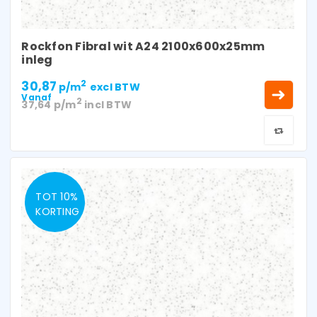
Rockfon Fibral wit A24 2100x600x25mm
inleg
30,87
2
p/m
excl BTW
Vanaf
2
37,64
p/m
incl BTW
TOT 10%
KORTING