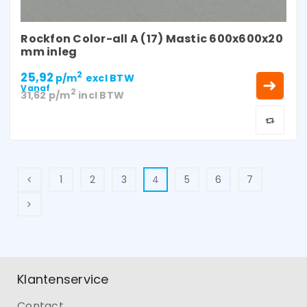
Rockfon Color-all A (17) Mastic 600x600x20
mm inleg
25,92
2
p/m
excl BTW
Vanaf
2
31,62
p/m
incl BTW
1
2
3
4
5
6
7
Klantenservice
Contact