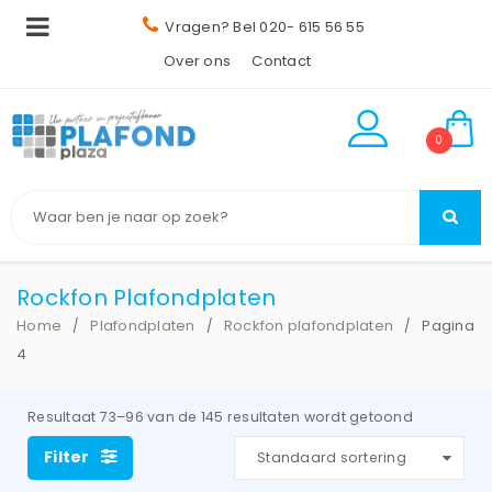
Vragen? Bel 020- 615 56 55
Over ons
Contact
0
Rockfon Plafondplaten
Home
Plafondplaten
Rockfon plafondplaten
Pagina
/
/
/
4
Resultaat 73–96 van de 145 resultaten wordt getoond
Filter
Standaard sortering