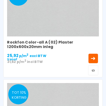
Rockfon Color-all A (02) Plaster
1200x600x20mm inleg
25,92
2
p/m
excl BTW
Vanaf
2
31,62
p/m
incl BTW
TOT 10%
KORTING