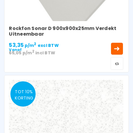
Rockfon Sonar D 900x900x25mm Verdekt
Uitneembaar
53,35
2
p/m
excl BTW
Vanaf
2
65,05
p/m
incl BTW
TOT 10%
KORTING