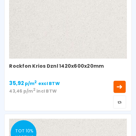
Rockfon Krios Dznl 1420x600x20mm
35,92
2
p/m
excl BTW
2
43,46
p/m
incl BTW
TOT 10%