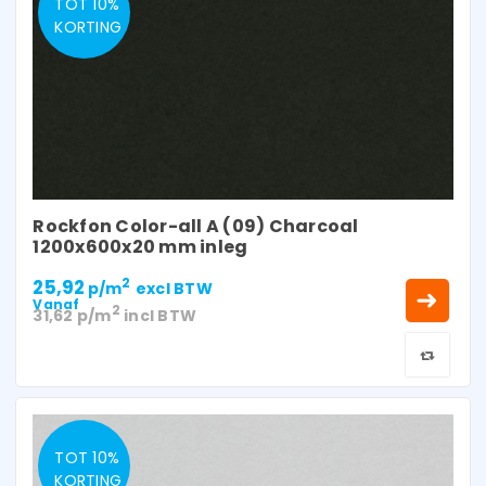
TOT 10%
KORTING
Rockfon Color-all A (09) Charcoal
1200x600x20 mm inleg
25,92
2
p/m
excl BTW
Vanaf
2
31,62
p/m
incl BTW
TOT 10%
KORTING