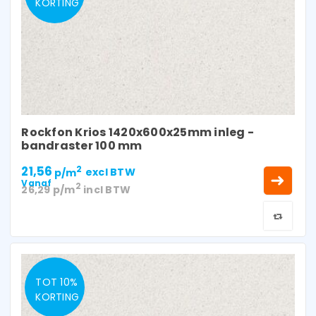
KORTING
Rockfon Krios 1420x600x25mm inleg -
bandraster 100 mm
21,56
2
p/m
excl BTW
Vanaf
2
26,29
p/m
incl BTW
TOT 10%
KORTING