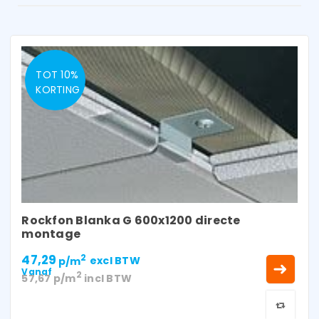
TOT 10%
KORTING
Rockfon Blanka G 600x1200 directe
montage
47,29
2
p/m
excl BTW
Vanaf
2
57,67
p/m
incl BTW