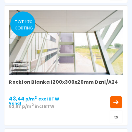
TOT 10%
KORTING
Rockfon Blanka 1200x300x20mm Dznl/A24
43,44
2
p/m
excl BTW
Vanaf
2
52,97
p/m
incl BTW