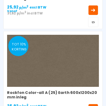
25,92
2
p/m
excl BTW
Vanaf
2
31,62
p/m
incl BTW
TOT 10%
KORTING
Rockfon Color-all A (25) Earth 600x1200x20
mm inleg
25,92
2