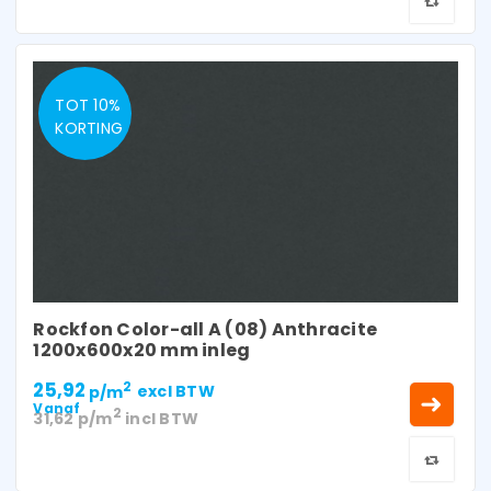
TOT 10%
KORTING
Rockfon Color-all A (08) Anthracite
1200x600x20 mm inleg
25,92
2
p/m
excl BTW
Vanaf
2
31,62
p/m
incl BTW