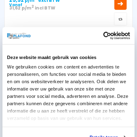
p/m
excl BTW
Vanaf
2
31,62
p/m
incl BTW
TOT 10%
KORTING
Deze website maakt gebruik van cookies
We gebruiken cookies om content en advertenties te
personaliseren, om functies voor social media te bieden
en om ons websiteverkeer te analyseren. Ook delen we
informatie over uw gebruik van onze site met onze
partners voor social media, adverteren en analyse. Deze
partners kunnen deze gegevens combineren met andere
Rockfon Color-all A (26) Clay 600x600x20
informatie die u aan ze heeft verstrekt of die ze hebben
mm inleg
verzameld op basis van uw gebruik van hun services.
25,92
2
p/m
excl BTW
Vanaf
2
31,62
p/m
incl BTW