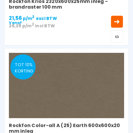
Rockfon Krios 2320x600x25mm inleg -
brandraster 100 mm
21,56
2
p/m
excl BTW
Vanaf
2
26,29
p/m
incl BTW
TOT 10%
KORTING
Rockfon Color-all A (25) Earth 600x600x20
mm inleg