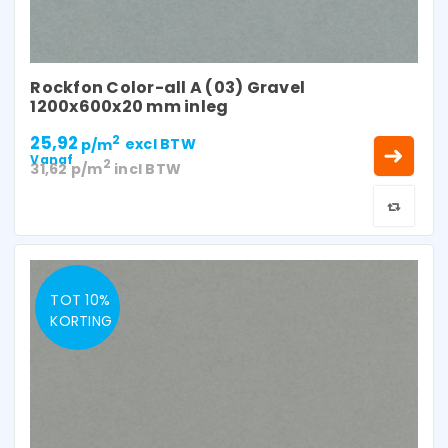
Rockfon Color-all A (03) Gravel
1200x600x20 mm inleg
25,92
2
p/m
excl BTW
Vanaf
2
31,62
p/m
incl BTW
TOT 10%
KORTING