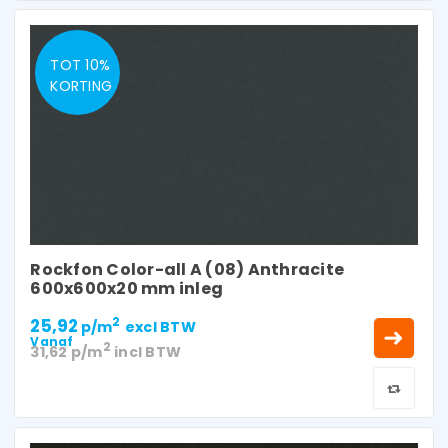
TOT 10%
KORTING
Rockfon Color-all A (08) Anthracite
600x600x20 mm inleg
25,92
2
p/m
excl BTW
Vanaf
2
31,62
p/m
incl BTW