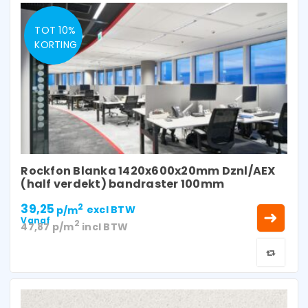
TOT 10%
KORTING
Rockfon Blanka 1420x600x20mm Dznl/AEX
(half verdekt) bandraster 100mm
39,25
2
p/m
excl BTW
Vanaf
2
47,87
p/m
incl BTW