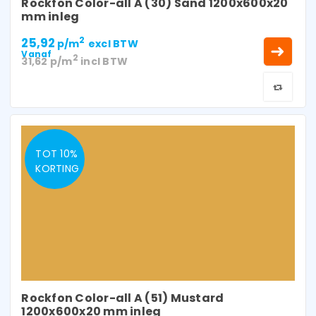
Rockfon Color-all A (30) Sand 1200x600x20
mm inleg
25,92
2
p/m
excl BTW
Vanaf
2
31,62
p/m
incl BTW
TOT 10%
KORTING
Rockfon Color-all A (51) Mustard
1200x600x20 mm inleg