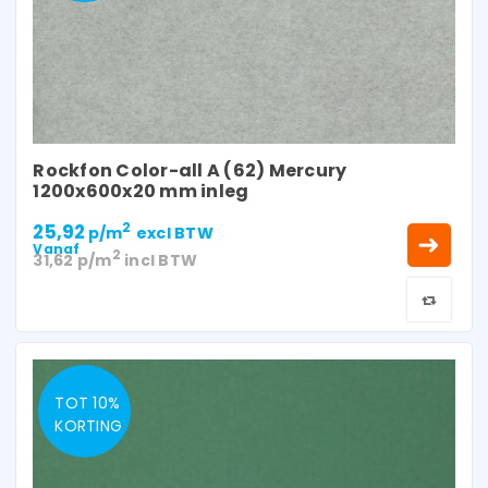
Rockfon Color-all A (62) Mercury
1200x600x20 mm inleg
25,92
2
p/m
excl BTW
Vanaf
2
31,62
p/m
incl BTW
TOT 10%
KORTING