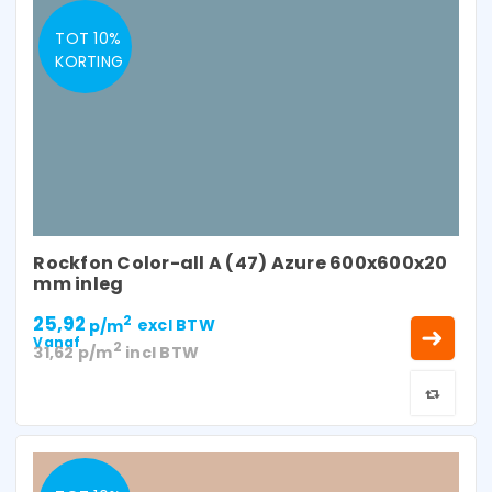
TOT 10%
KORTING
Rockfon Color-all A (47) Azure 600x600x20
mm inleg
25,92
2
p/m
excl BTW
Vanaf
2
31,62
p/m
incl BTW