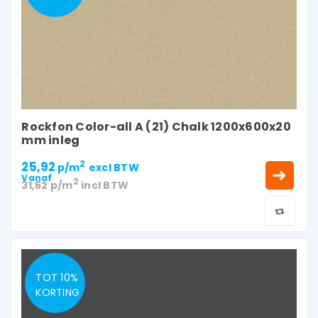
Rockfon Color-all A (21) Chalk 1200x600x20
mm inleg
25,92
2
p/m
excl BTW
Vanaf
2
31,62
p/m
incl BTW
TOT 10%
KORTING