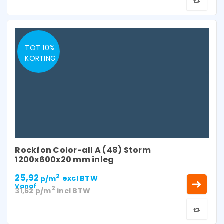
TOT 10%
KORTING
Rockfon Color-all A (48) Storm
1200x600x20 mm inleg
25,92
2
p/m
excl BTW
Vanaf
2
31,62
p/m
incl BTW