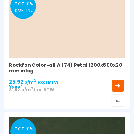
TOT 10%
KORTING
Rockfon Color-all A (74) Petal 1200x600x20
mm inleg
25,92
2
p/m
excl BTW
Vanaf
2
31,62
p/m
incl BTW
TOT 10%