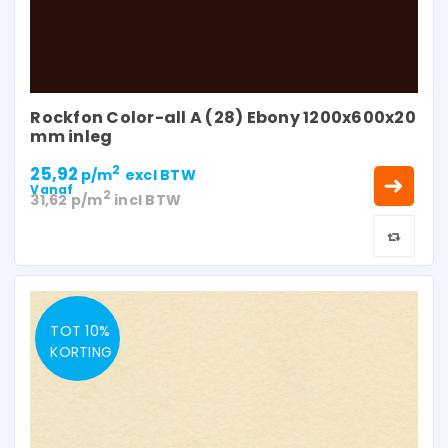
Rockfon Color-all A (28) Ebony 1200x600x20
mm inleg
25,92
2
p/m
excl BTW
Vanaf
2
31,62
p/m
incl BTW
TOT 10%
KORTING