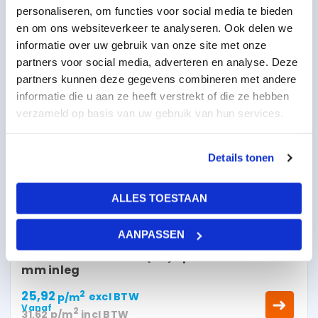
p/m
excl BTW
personaliseren, om functies voor social media te bieden
Vanaf
2
31,62
p/m
incl BTW
en om ons websiteverkeer te analyseren. Ook delen we
informatie over uw gebruik van onze site met onze
partners voor social media, adverteren en analyse. Deze
partners kunnen deze gegevens combineren met andere
informatie die u aan ze heeft verstrekt of die ze hebben
TOT 10%
verzameld op basis van uw gebruik van hun services.
KORTING
Details tonen
ALLES TOESTAAN
AANPASSEN
Rockfon Color-all A (49) space 1200x600x20
mm inleg
25,92
2
p/m
excl BTW
Vanaf
2
31,62
p/m
incl BTW