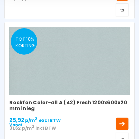
TOT 10%
KORTING
Rockfon Color-all A (42) Fresh 1200x600x20
mm inleg
25,92
2
p/m
excl BTW
Vanaf
2
31,62
p/m
incl BTW