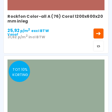
Rockfon Color-all A (76) Coral 1200x600x20
mm inleg
25,92
2
p/m
excl BTW
Vanaf
2
31,62
p/m
incl BTW
TOT 10%
KORTING