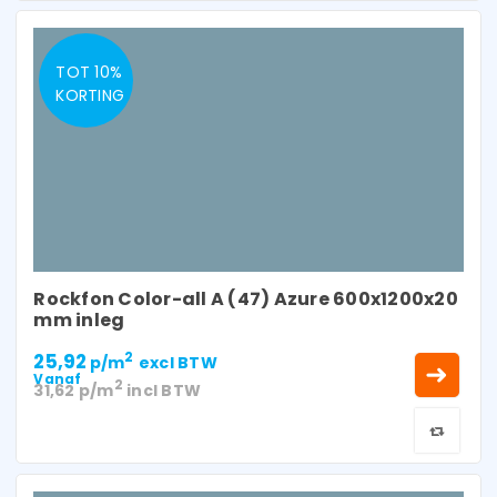
TOT 10%
KORTING
Rockfon Color-all A (47) Azure 600x1200x20
mm inleg
25,92
2
p/m
excl BTW
Vanaf
2
31,62
p/m
incl BTW