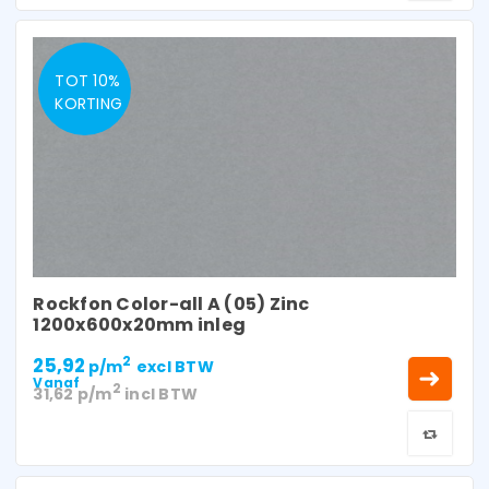
TOT 10%
KORTING
Rockfon Color-all A (05) Zinc
1200x600x20mm inleg
25,92
2
p/m
excl BTW
Vanaf
2
31,62
p/m
incl BTW