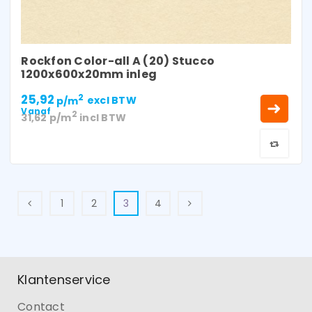
Rockfon Color-all A (20) Stucco
1200x600x20mm inleg
25,92
2
p/m
excl BTW
Vanaf
2
31,62
p/m
incl BTW
1
2
3
4
Klantenservice
Contact