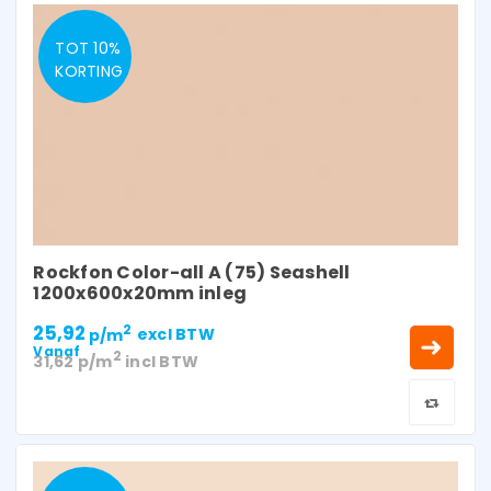
TOT 10%
KORTING
Rockfon Color-all A (75) Seashell
1200x600x20mm inleg
25,92
2
p/m
excl BTW
Vanaf
2
31,62
p/m
incl BTW