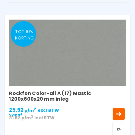
TOT 10%
KORTING
Rockfon Color-all A (17) Mastic
1200x600x20 mm inleg
25,92
2
p/m
excl BTW
Vanaf
2
31,62
p/m
incl BTW