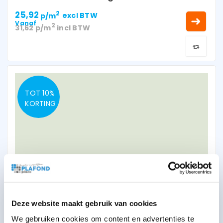
25,92
2
p/m
excl BTW
Vanaf
2
31,62
p/m
incl BTW
TOT 10%
KORTING
Rockfon Color-all A (12) Mint 1200x600x20
Deze website maakt gebruik van cookies
mm inleg
We gebruiken cookies om content en advertenties te
25,92
2