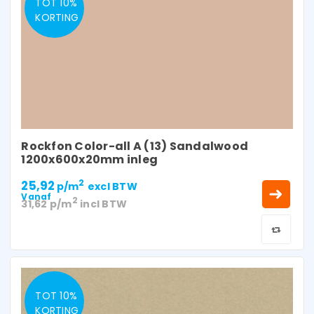
TOT 10%
KORTING
Rockfon Color-all A (13) Sandalwood
1200x600x20mm inleg
25,92
2
p/m
excl BTW
Vanaf
2
31,62
p/m
incl BTW
TOT 10%
KORTING