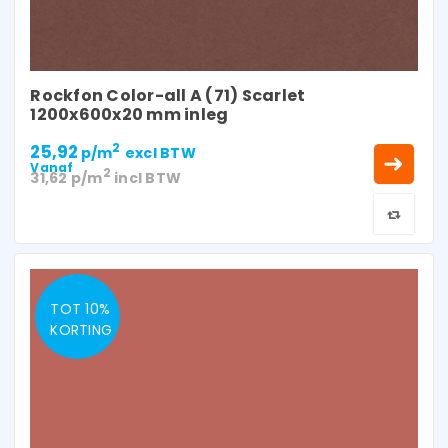
Rockfon Color-all A (71) Scarlet
1200x600x20 mm inleg
25,92
2
p/m
excl BTW
Vanaf
2
31,62
p/m
incl BTW
TOT 10%
KORTING