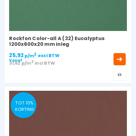
Rockfon Color-all A (32) Eucalyptus
1200x600x20 mm inleg
25,92
2
p/m
excl BTW
Vanaf
2
31,62
p/m
incl BTW
TOT 10%
KORTING