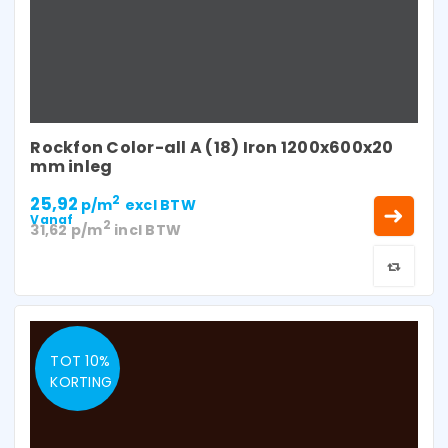
Rockfon Color-all A (18) Iron 1200x600x20
mm inleg
25,92
2
p/m
excl BTW
Vanaf
2
31,62
p/m
incl BTW
TOT 10%
KORTING