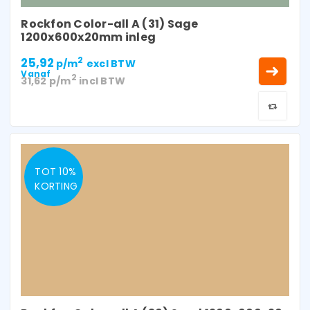
Rockfon Color-all A (31) Sage
1200x600x20mm inleg
25,92
2
p/m
excl BTW
Vanaf
2
31,62
p/m
incl BTW
TOT 10%
KORTING