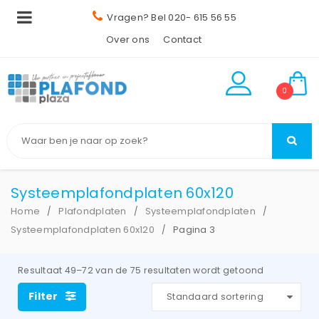
Vragen? Bel 020- 615 56 55
Over ons
Contact
0
Systeemplafondplaten 60x120
Home
Plafondplaten
Systeemplafondplaten
/
/
/
Systeemplafondplaten 60x120
Pagina 3
/
Resultaat 49–72 van de 75 resultaten wordt getoond
Filter
Standaard sortering