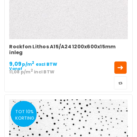
Rockfon Lithos A15/A24 1200x600x15mm
inleg
9,09
2
p/m
excl BTW
Vanaf
2
11,08
p/m
incl BTW
TOT 10%
KORTING