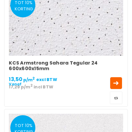
TOT 10%
KORTING
KCS Armstrong Sahara Tegular 24
600x600x15mm
13,50
2
p/m
excl BTW
Vanaf
2
17,29
p/m
incl BTW
TOT 10%
KORTING