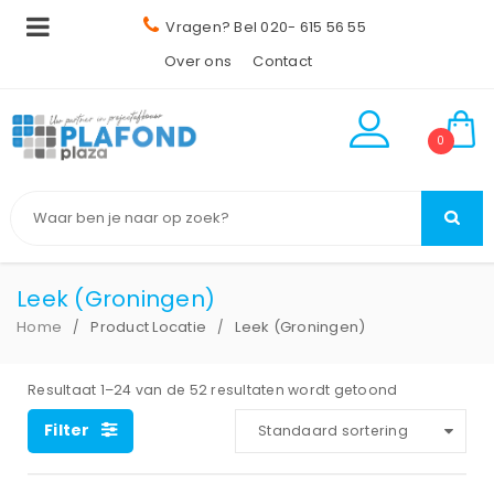
Vragen? Bel 020- 615 56 55
Over ons
Contact
0
Leek (Groningen)
Home
Product Locatie
Leek (Groningen)
/
/
Resultaat 1–24 van de 52 resultaten wordt getoond
Filter
Standaard sortering