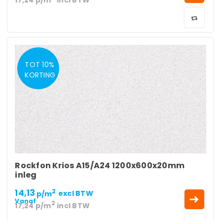
TOT 10%
KORTING
Rockfon Krios A15/A24 1200x600x20mm
inleg
14,13
2
p/m
excl BTW
Vanaf
2
17,24
p/m
incl BTW