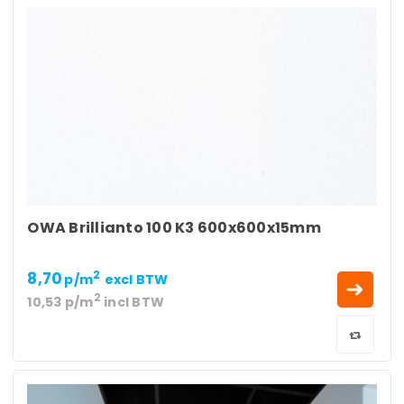
OWA Brillianto 100 K3 600x600x15mm
8,70
2
p/m
excl BTW
2
10,53
p/m
incl BTW