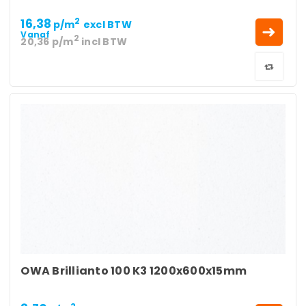
16,38
2
p/m
excl BTW
Vanaf
2
20,36
p/m
incl BTW
OWA Brillianto 100 K3 1200x600x15mm