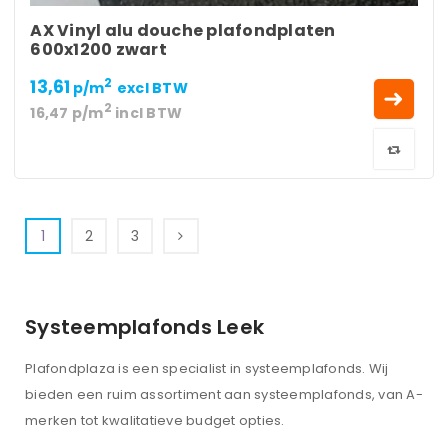
AX Vinyl alu douche plafondplaten
600x1200 zwart
13,61
2
p/m
excl BTW
2
16,47
p/m
incl BTW
1
2
3
Systeemplafonds Leek
Plafondplaza is een specialist in systeemplafonds. Wij
bieden een ruim assortiment aan systeemplafonds, van A-
merken tot kwalitatieve budget opties.