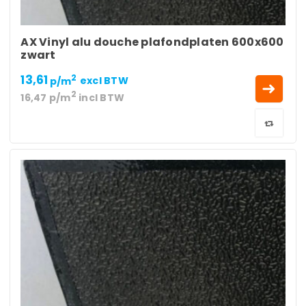
AX Vinyl alu douche plafondplaten 600x600
zwart
13,61
2
p/m
excl BTW
2
16,47
p/m
incl BTW