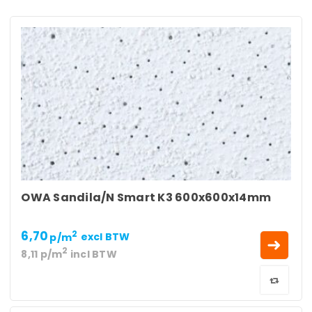
OWA Sandila/N Smart K3 600x600x14mm
6,70
2
p/m
excl BTW
2
8,11
p/m
incl BTW