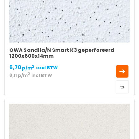
OWA Sandila/N Smart K3 geperforeerd
1200x600x14mm
6,70
2
p/m
excl BTW
2
8,11
p/m
incl BTW