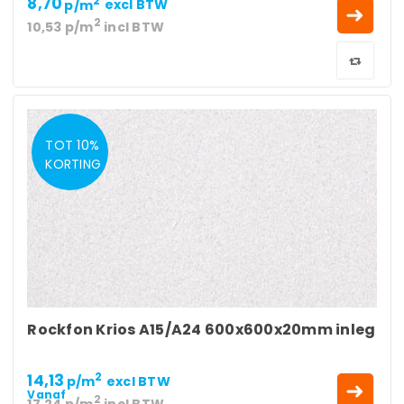
8,70
2
p/m
excl BTW
2
10,53
p/m
incl BTW
TOT 10%
KORTING
Rockfon Krios A15/A24 600x600x20mm inleg
14,13
2
p/m
excl BTW
Vanaf
2
17,24
p/m
incl BTW