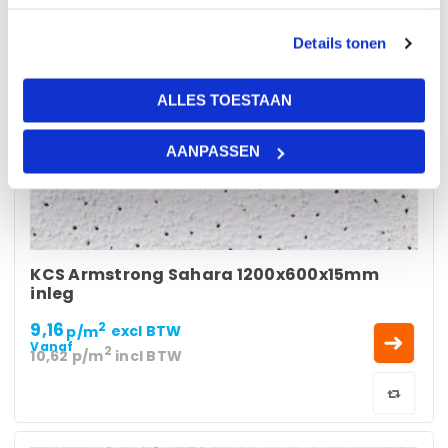
Details tonen
TOT 10%
KORTING
ALLES TOESTAAN
AANPASSEN
KCS Armstrong Sahara 1200x600x15mm
inleg
9,16
2
p/m
excl BTW
Vanaf
2
10,62
p/m
incl BTW