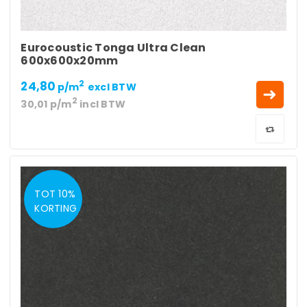
Eurocoustic Tonga Ultra Clean
600x600x20mm
24,80
2
p/m
excl BTW
2
30,01
p/m
incl BTW
TOT 10%
KORTING