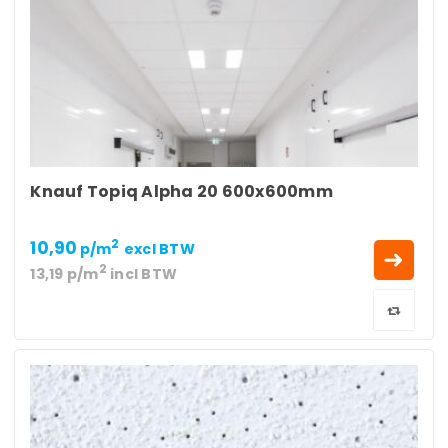
Knauf Topiq Alpha 20 600x600mm
10,90
2
p/m
excl BTW
2
13,19
p/m
incl BTW