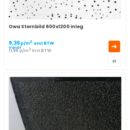
Owa Sternbild 600x1200 inleg
9,36
2
p/m
excl BTW
Vanaf
2
11,98
p/m
incl BTW