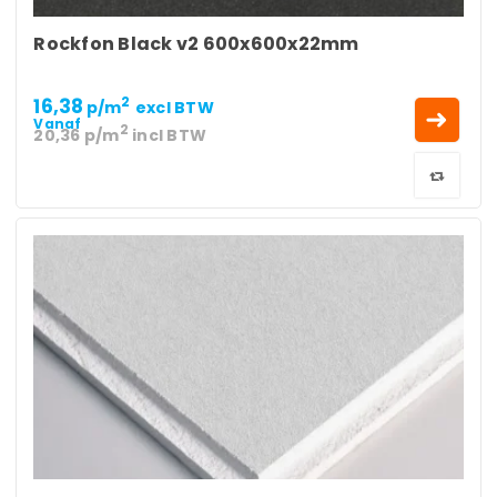
Rockfon Black v2 600x600x22mm
16,38
2
p/m
excl BTW
Vanaf
2
20,36
p/m
incl BTW