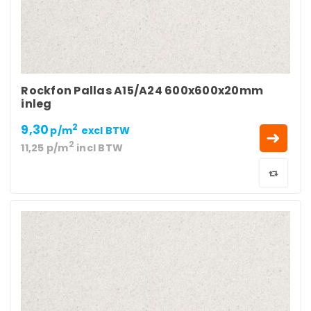
Rockfon Pallas A15/A24 600x600x20mm
inleg
9,30
2
p/m
excl BTW
2
11,25
p/m
incl BTW