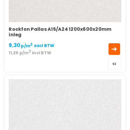
Rockfon Pallas A15/A24 1200x600x20mm
inleg
9,30
2
p/m
excl BTW
2
11,25
p/m
incl BTW