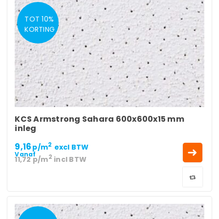
TOT 10%
KORTING
KCS Armstrong Sahara 600x600x15 mm
inleg
9,16
2
p/m
excl BTW
Vanaf
2
11,72
p/m
incl BTW