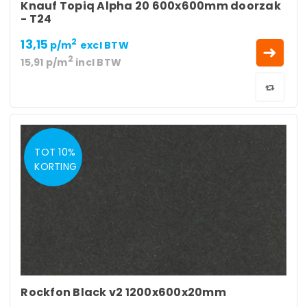
Knauf Topiq Alpha 20 600x600mm doorzak
- T24
13,15
2
p/m
excl BTW
2
15,91
p/m
incl BTW
TOT 10%
KORTING
Rockfon Black v2 1200x600x20mm