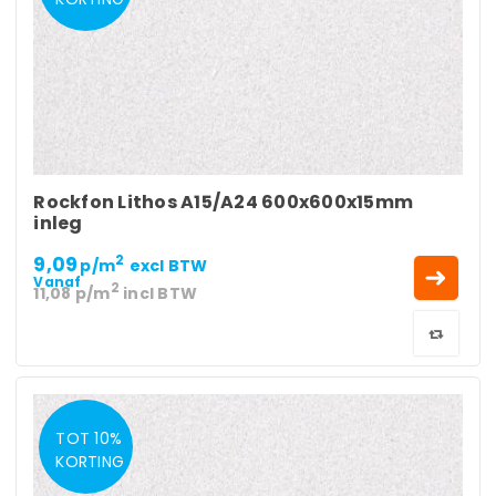
Rockfon Lithos A15/A24 600x600x15mm
inleg
9,09
2
p/m
excl BTW
Vanaf
2
11,08
p/m
incl BTW
TOT 10%
KORTING