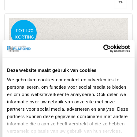
TOT 10%
KORTING
Deze website maakt gebruik van cookies
We gebruiken cookies om content en advertenties te
personaliseren, om functies voor social media te bieden
Rockfon Krios E24 600x600x20mm doorzak
en om ons websiteverkeer te analyseren. Ook delen we
informatie over uw gebruik van onze site met onze
partners voor social media, adverteren en analyse. Deze
18,83
2
p/m
excl BTW
Vanaf
partners kunnen deze gegevens combineren met andere
2
22,97
p/m
incl BTW
informatie die u aan ze heeft verstrekt of die ze hebben
verzameld op basis van uw gebruik van hun services.