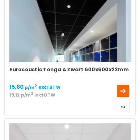
Eurocoustic Tonga A Zwart 600x600x22mm
15,80
2
p/m
excl BTW
2
19,12
p/m
incl BTW