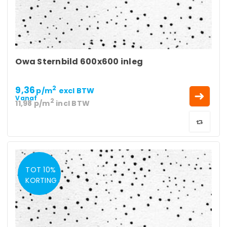
Owa Sternbild 600x600 inleg
9,36
2
p/m
excl BTW
Vanaf
2
11,98
p/m
incl BTW
TOT 10%
KORTING